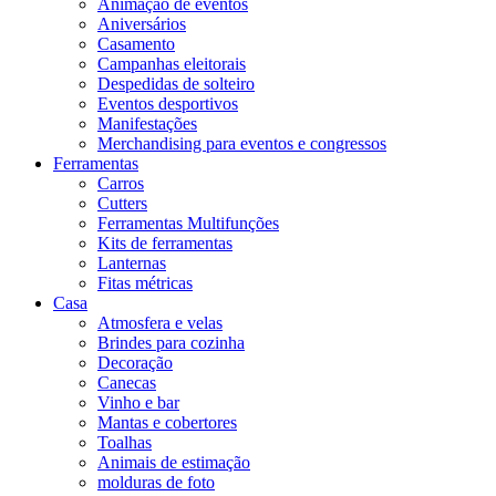
Animação de eventos
Aniversários
Casamento
Campanhas eleitorais
Despedidas de solteiro
Eventos desportivos
Manifestações
Merchandising para eventos e congressos
Ferramentas
Carros
Cutters
Ferramentas Multifunções
Kits de ferramentas
Lanternas
Fitas métricas
Casa
Atmosfera e velas
Brindes para cozinha
Decoração
Canecas
Vinho e bar
Mantas e cobertores
Toalhas
Animais de estimação
molduras de foto