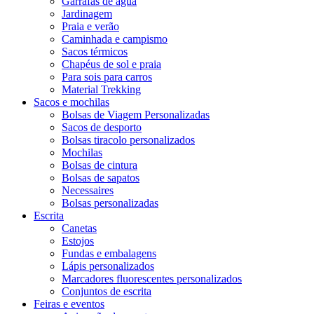
Garrafas de água
Jardinagem
Praia e verão
Caminhada e campismo
Sacos térmicos
Chapéus de sol e praia
Para sois para carros
Material Trekking
Sacos e mochilas
Bolsas de Viagem Personalizadas
Sacos de desporto
Bolsas tiracolo personalizados
Mochilas
Bolsas de cintura
Bolsas de sapatos
Necessaires
Bolsas personalizadas
Escrita
Canetas
Estojos
Fundas e embalagens
Lápis personalizados
Marcadores fluorescentes personalizados
Conjuntos de escrita
Feiras e eventos