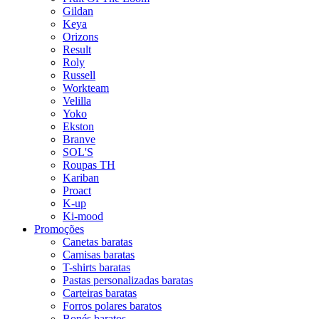
Gildan
Keya
Orizons
Result
Roly
Russell
Workteam
Velilla
Yoko
Ekston
Branve
SOL'S
Roupas TH
Kariban
Proact
K-up
Ki-mood
Promoções
Canetas baratas
Camisas baratas
T-shirts baratas
Pastas personalizadas baratas
Carteiras baratas
Forros polares baratos
Bonés baratos