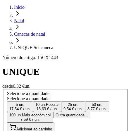
Início
Natal
Canecas de natal
UNIQUE Set caneca
Número do artigo: 15CX1443
UNIQUE
desde
6,32 €
un.
Selecione a quantidade:
Selecione a quantidade:
5 un.
10 un.
Popular
25 un.
50 un.
17,54 € / un.
13,63 € / un.
9,54 € / un.
8,77 € / un.
100 un.
Mais económico!
Outra quantidade...
7,59 € / un.
Adicionar ao carrinho