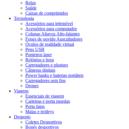
Relax
Saúde
Caixas de comprimidos
Tecnologia
Acessórios para telemóvel
Acessórios para computador
Colunas Altavoz Alto-falantes
Fones de ouvido Auscultadores
Óculos de realidade virtual
Pens USB
Ponteiros laser
Relógios e hora
Carregadores e plugues
Câmeras digitais
Power banks e baterias portáteis
Carregadores sem fios
Drones
Viagens
Essenciais de viagem
Carteiras e porta moedas
Porta fatos
Malas e trolleys
Desporto
Coletes Desportivos
Bonés desportivos