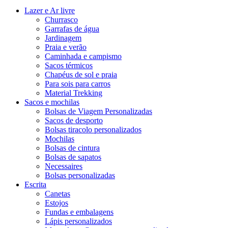
Lazer e Ar livre
Churrasco
Garrafas de água
Jardinagem
Praia e verão
Caminhada e campismo
Sacos térmicos
Chapéus de sol e praia
Para sois para carros
Material Trekking
Sacos e mochilas
Bolsas de Viagem Personalizadas
Sacos de desporto
Bolsas tiracolo personalizados
Mochilas
Bolsas de cintura
Bolsas de sapatos
Necessaires
Bolsas personalizadas
Escrita
Canetas
Estojos
Fundas e embalagens
Lápis personalizados