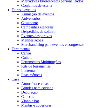
Marcadores fluorescentes personalizados
Conjuntos de escrita
Feiras e eventos
Animação de eventos
Aniversários
Casamento
Campanhas eleitorais
Despedidas de solteiro
Eventos desportivos
Manifestações
Merchandising para eventos e congressos
Ferramentas
Carros
Cutters
Ferramentas Multifunções
Kits de ferramentas
Lanternas
Fitas métricas
Casa
Atmosfera e velas
Brindes para cozinha
Decoração
Canecas
Vinho e bar
Mantas e cobertores