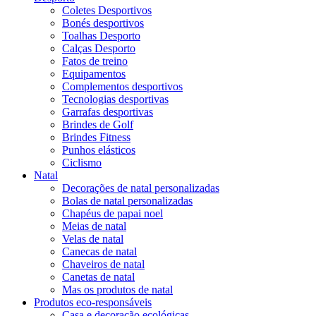
Coletes Desportivos
Bonés desportivos
Toalhas Desporto
Calças Desporto
Fatos de treino
Equipamentos
Complementos desportivos
Tecnologias desportivas
Garrafas desportivas
Brindes de Golf
Brindes Fitness
Punhos elásticos
Ciclismo
Natal
Decorações de natal personalizadas
Bolas de natal personalizadas
Chapéus de papai noel
Meias de natal
Velas de natal
Canecas de natal
Chaveiros de natal
Canetas de natal
Mas os produtos de natal
Produtos eco-responsáveis
Casa e decoração ecológicas.