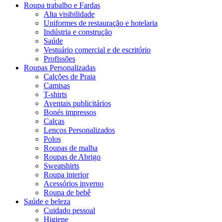
Roupa trabalho e Fardas
Alta visibilidade
Uniformes de restauração e hotelaria
Indústria e construção
Saúde
Vestuário comercial e de escritório
Profissões
Roupas Personalizadas
Calções de Praia
Camisas
T-shirts
Aventais publicitários
Bonés impressos
Calças
Lenços Personalizados
Polos
Roupas de malha
Roupas de Abrigo
Sweatshirts
Roupa interior
Acessórios inverno
Roupa de bebê
Saúde e beleza
Cuidado pessoal
Higiene