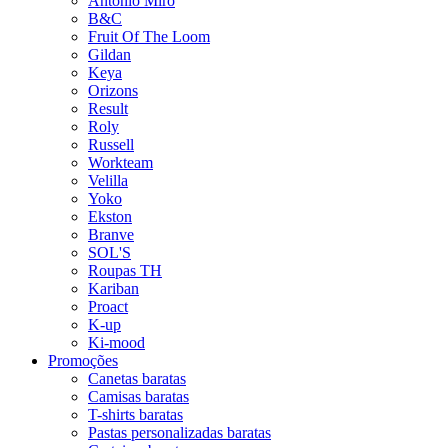
Antonio Miro
B&C
Fruit Of The Loom
Gildan
Keya
Orizons
Result
Roly
Russell
Workteam
Velilla
Yoko
Ekston
Branve
SOL'S
Roupas TH
Kariban
Proact
K-up
Ki-mood
Promoções
Canetas baratas
Camisas baratas
T-shirts baratas
Pastas personalizadas baratas