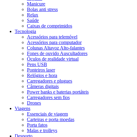
Manicure
Bolas anti stress
Relax
Saúde
Caixas de comprimidos
Tecnologia
Acessórios para telemóvel
Acessórios para computador
Colunas Altavoz Alto-falantes
Fones de ouvido Auscultadores
Óculos de realidade virtual
Pens USB
Ponteiros laser
Relógios e hora
Carregadores e plugues
Câmeras digitais
Power banks e baterias portáteis
Carregadores sem fios
Drones
Viagens
Essenciais de viagem
Carteiras e porta moedas
Porta fatos
Malas e trolleys
Desporto