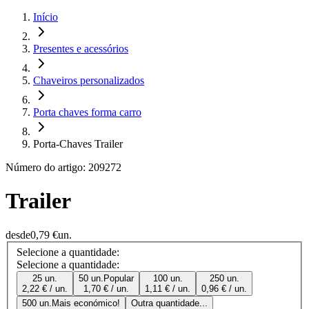
Início
Presentes e acessórios
Chaveiros personalizados
Porta chaves forma carro
Porta-Chaves Trailer
Número do artigo: 209272
Trailer
desde
0,79 €
un.
Selecione a quantidade:
Selecione a quantidade:
25 un.
50 un.
Popular
100 un.
250 un.
2,22 € / un.
1,70 € / un.
1,11 € / un.
0,96 € / un.
500 un.
Mais económico!
Outra quantidade...