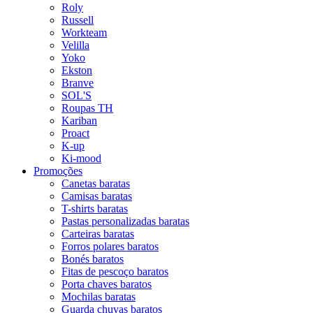
Roly
Russell
Workteam
Velilla
Yoko
Ekston
Branve
SOL'S
Roupas TH
Kariban
Proact
K-up
Ki-mood
Promoções
Canetas baratas
Camisas baratas
T-shirts baratas
Pastas personalizadas baratas
Carteiras baratas
Forros polares baratos
Bonés baratos
Fitas de pescoço baratos
Porta chaves baratos
Mochilas baratas
Guarda chuvas baratos