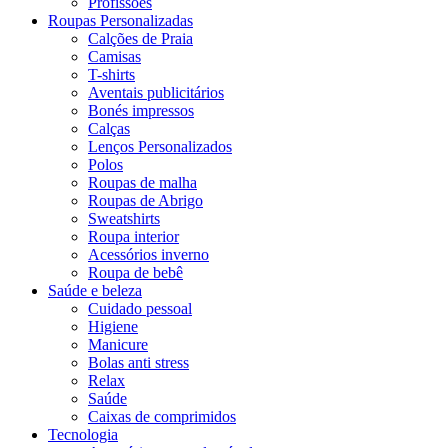
Profissões
Roupas Personalizadas
Calções de Praia
Camisas
T-shirts
Aventais publicitários
Bonés impressos
Calças
Lenços Personalizados
Polos
Roupas de malha
Roupas de Abrigo
Sweatshirts
Roupa interior
Acessórios inverno
Roupa de bebê
Saúde e beleza
Cuidado pessoal
Higiene
Manicure
Bolas anti stress
Relax
Saúde
Caixas de comprimidos
Tecnologia