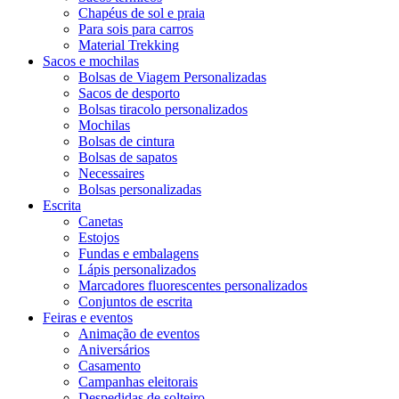
Chapéus de sol e praia
Para sois para carros
Material Trekking
Sacos e mochilas
Bolsas de Viagem Personalizadas
Sacos de desporto
Bolsas tiracolo personalizados
Mochilas
Bolsas de cintura
Bolsas de sapatos
Necessaires
Bolsas personalizadas
Escrita
Canetas
Estojos
Fundas e embalagens
Lápis personalizados
Marcadores fluorescentes personalizados
Conjuntos de escrita
Feiras e eventos
Animação de eventos
Aniversários
Casamento
Campanhas eleitorais
Despedidas de solteiro