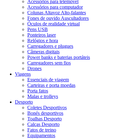
Acessórios para telemóvel
Acessórios para computador
Colunas Altavoz Alto-falantes
Fones de ouvido Auscultadores
Óculos de realidade virtual
Pens USB
Ponteiros laser
Relógios e hora
Carregadores e plugues
Câmeras digitais
Power banks e baterias portáteis
Carregadores sem fios
Drones
Viagens
Essenciais de viagem
Carteiras e porta moedas
Porta fatos
Malas e trolleys
Desporto
Coletes Desportivos
Bonés desportivos
Toalhas Desporto
Calças Desporto
Fatos de treino
Equipamentos