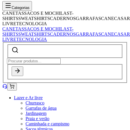
Categorias
CANETAS
SACOS E MOCHILAS
T-
SHIRTS
SWEATSHIRTS
CADERNOS
GARRAFAS
CANECAS
AR
LIVRE
TECNOLOGIA
CANETAS
SACOS E MOCHILAS
T-
SHIRTS
SWEATSHIRTS
CADERNOS
GARRAFAS
CANECAS
AR
LIVRE
TECNOLOGIA
Lazer e Ar livre
Churrasco
Garrafas de água
Jardinagem
Praia e verão
Caminhada e campismo
Sacos térmicos