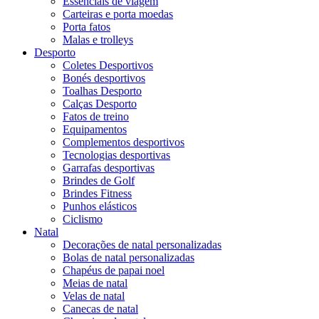
Essenciais de viagem
Carteiras e porta moedas
Porta fatos
Malas e trolleys
Desporto
Coletes Desportivos
Bonés desportivos
Toalhas Desporto
Calças Desporto
Fatos de treino
Equipamentos
Complementos desportivos
Tecnologias desportivas
Garrafas desportivas
Brindes de Golf
Brindes Fitness
Punhos elásticos
Ciclismo
Natal
Decorações de natal personalizadas
Bolas de natal personalizadas
Chapéus de papai noel
Meias de natal
Velas de natal
Canecas de natal