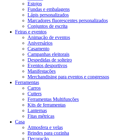
Estojos
Fundas e embalagens
Lápis personalizados
Marcadores fluorescentes personalizados
Conjuntos de escrita
Feiras e eventos
Animação de eventos
Aniversários
Casamento
Campanhas eleitorais
Despedidas de solteiro
Eventos desportivos
Manifestações
Merchandising para eventos e congressos
Ferramentas
Carros
Cutters
Ferramentas Multifunções
Kits de ferramentas
Lanternas
Fitas métricas
Casa
Atmosfera e velas
Brindes para cozinha
Decoração