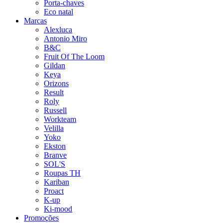
Porta-chaves
Eco natal
Marcas
Alexluca
Antonio Miro
B&C
Fruit Of The Loom
Gildan
Keya
Orizons
Result
Roly
Russell
Workteam
Velilla
Yoko
Ekston
Branve
SOL'S
Roupas TH
Kariban
Proact
K-up
Ki-mood
Promoções