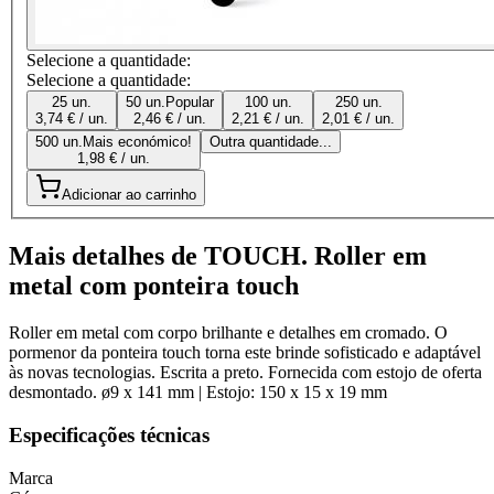
Selecione a quantidade:
Selecione a quantidade:
25 un.
50 un.
Popular
100 un.
250 un.
3,74 € / un.
2,46 € / un.
2,21 € / un.
2,01 € / un.
500 un.
Mais económico!
Outra quantidade...
1,98 € / un.
Adicionar ao carrinho
Mais detalhes de TOUCH. Roller em
metal com ponteira touch
Roller em metal com corpo brilhante e detalhes em cromado. O
pormenor da ponteira touch torna este brinde sofisticado e adaptável
às novas tecnologias. Escrita a preto. Fornecida com estojo de oferta
desmontado. ø9 x 141 mm | Estojo: 150 x 15 x 19 mm
Especificações técnicas
Marca