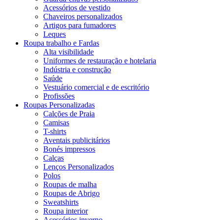
Acessórios de vestido
Chaveiros personalizados
Artigos para fumadores
Leques
Roupa trabalho e Fardas
Alta visibilidade
Uniformes de restauração e hotelaria
Indústria e construção
Saúde
Vestuário comercial e de escritório
Profissões
Roupas Personalizadas
Calções de Praia
Camisas
T-shirts
Aventais publicitários
Bonés impressos
Calças
Lenços Personalizados
Polos
Roupas de malha
Roupas de Abrigo
Sweatshirts
Roupa interior
Acessórios inverno