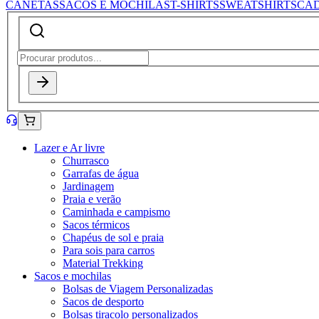
CANETAS
SACOS E MOCHILAS
T-SHIRTS
SWEATSHIRTS
CA
Lazer e Ar livre
Churrasco
Garrafas de água
Jardinagem
Praia e verão
Caminhada e campismo
Sacos térmicos
Chapéus de sol e praia
Para sois para carros
Material Trekking
Sacos e mochilas
Bolsas de Viagem Personalizadas
Sacos de desporto
Bolsas tiracolo personalizados