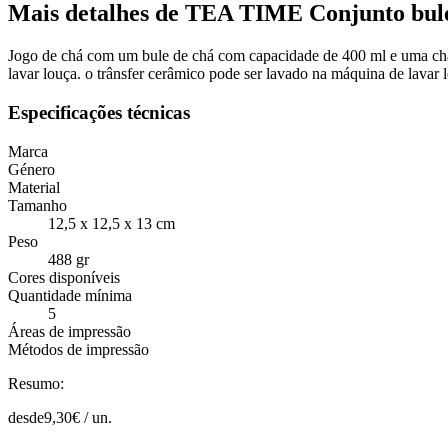
Mais detalhes de TEA TIME Conjunto bule
Jogo de chá com um bule de chá com capacidade de 400 ml e uma chá
lavar louça. o trânsfer cerâmico pode ser lavado na máquina de lavar 
Especificações técnicas
Marca
Género
Material
Tamanho
12,5 x 12,5 x 13 cm
Peso
488 gr
Cores disponíveis
Quantidade mínima
5
Áreas de impressão
Métodos de impressão
Resumo:
desde
9,30
€ /
un.