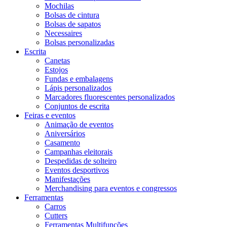
Mochilas
Bolsas de cintura
Bolsas de sapatos
Necessaires
Bolsas personalizadas
Escrita
Canetas
Estojos
Fundas e embalagens
Lápis personalizados
Marcadores fluorescentes personalizados
Conjuntos de escrita
Feiras e eventos
Animação de eventos
Aniversários
Casamento
Campanhas eleitorais
Despedidas de solteiro
Eventos desportivos
Manifestações
Merchandising para eventos e congressos
Ferramentas
Carros
Cutters
Ferramentas Multifunções