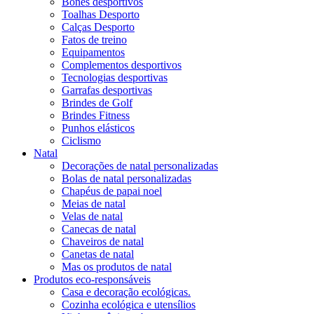
Bonés desportivos
Toalhas Desporto
Calças Desporto
Fatos de treino
Equipamentos
Complementos desportivos
Tecnologias desportivas
Garrafas desportivas
Brindes de Golf
Brindes Fitness
Punhos elásticos
Ciclismo
Natal
Decorações de natal personalizadas
Bolas de natal personalizadas
Chapéus de papai noel
Meias de natal
Velas de natal
Canecas de natal
Chaveiros de natal
Canetas de natal
Mas os produtos de natal
Produtos eco-responsáveis
Casa e decoração ecológicas.
Cozinha ecológica e utensílios