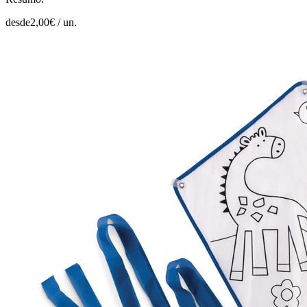
desde
2,00
€ /
un.