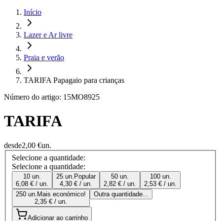
Início
Lazer e Ar livre
Praia e verão
TARIFA Papagaio para crianças
Número do artigo: 15MO8925
TARIFA
desde
2,00 €
un.
Selecione a quantidade:
Selecione a quantidade:
10 un.
25 un.
Popular
50 un.
100 un.
6,08 € / un.
4,30 € / un.
2,82 € / un.
2,53 € / un.
250 un.
Mais económico!
Outra quantidade...
2,35 € / un.
Adicionar ao carrinho