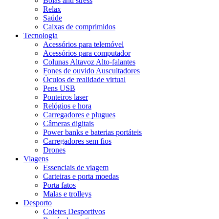
Bolas anti stress
Relax
Saúde
Caixas de comprimidos
Tecnologia
Acessórios para telemóvel
Acessórios para computador
Colunas Altavoz Alto-falantes
Fones de ouvido Auscultadores
Óculos de realidade virtual
Pens USB
Ponteiros laser
Relógios e hora
Carregadores e plugues
Câmeras digitais
Power banks e baterias portáteis
Carregadores sem fios
Drones
Viagens
Essenciais de viagem
Carteiras e porta moedas
Porta fatos
Malas e trolleys
Desporto
Coletes Desportivos