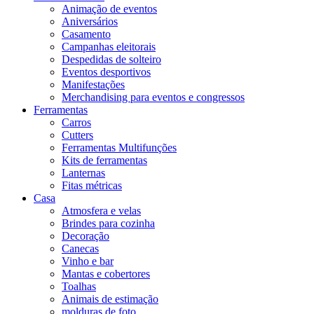
Animação de eventos
Aniversários
Casamento
Campanhas eleitorais
Despedidas de solteiro
Eventos desportivos
Manifestações
Merchandising para eventos e congressos
Ferramentas
Carros
Cutters
Ferramentas Multifunções
Kits de ferramentas
Lanternas
Fitas métricas
Casa
Atmosfera e velas
Brindes para cozinha
Decoração
Canecas
Vinho e bar
Mantas e cobertores
Toalhas
Animais de estimação
molduras de foto