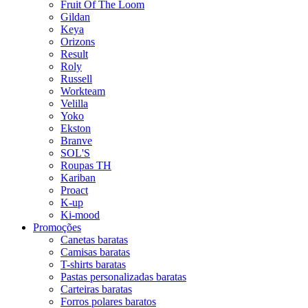
Fruit Of The Loom
Gildan
Keya
Orizons
Result
Roly
Russell
Workteam
Velilla
Yoko
Ekston
Branve
SOL'S
Roupas TH
Kariban
Proact
K-up
Ki-mood
Promoções
Canetas baratas
Camisas baratas
T-shirts baratas
Pastas personalizadas baratas
Carteiras baratas
Forros polares baratos