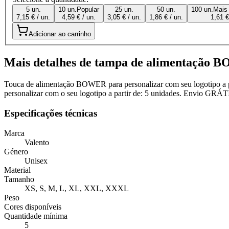
5 un.
10 un.
Popular
25 un.
50 un.
100 un.
Mais
7,15 € / un.
4,59 € / un.
3,05 € / un.
1,86 € / un.
1,61 €
Adicionar ao carrinho
Mais detalhes de tampa de alimentação
Touca de alimentação BOWER para personalizar com seu logotipo a p
personalizar com o seu logotipo a partir de: 5 unidades. Envio GRÁT
Especificações técnicas
Marca
Valento
Género
Unisex
Material
Tamanho
XS, S, M, L, XL, XXL, XXXL
Peso
Cores disponíveis
Quantidade mínima
5