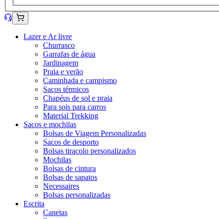
Lazer e Ar livre
Churrasco
Garrafas de água
Jardinagem
Praia e verão
Caminhada e campismo
Sacos térmicos
Chapéus de sol e praia
Para sois para carros
Material Trekking
Sacos e mochilas
Bolsas de Viagem Personalizadas
Sacos de desporto
Bolsas tiracolo personalizados
Mochilas
Bolsas de cintura
Bolsas de sapatos
Necessaires
Bolsas personalizadas
Escrita
Canetas