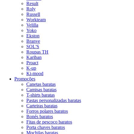
Result
Roly
Russell
Workteam
Velilla
Yoko
Ekston
Branve
SOL'S
Roupas TH
Kariban
Proact
K-up
Ki-mood
Promoções
Canetas baratas
Camisas baratas
T-shirts baratas
Pastas personalizadas baratas
Carteiras baratas
Forros polares baratos
Bonés baratos
Fitas de pescoço baratos
Porta chaves baratos
Mochilas baratas