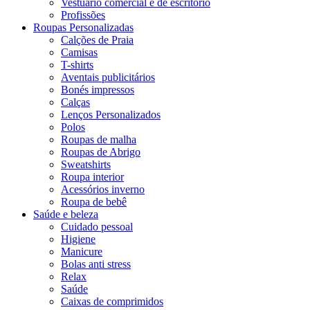
Vestuário comercial e de escritório
Profissões
Roupas Personalizadas
Calções de Praia
Camisas
T-shirts
Aventais publicitários
Bonés impressos
Calças
Lenços Personalizados
Polos
Roupas de malha
Roupas de Abrigo
Sweatshirts
Roupa interior
Acessórios inverno
Roupa de bebê
Saúde e beleza
Cuidado pessoal
Higiene
Manicure
Bolas anti stress
Relax
Saúde
Caixas de comprimidos