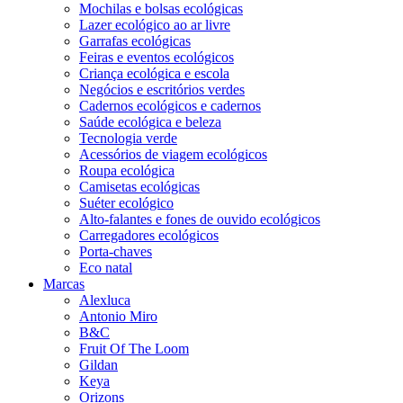
Mochilas e bolsas ecológicas
Lazer ecológico ao ar livre
Garrafas ecológicas
Feiras e eventos ecológicos
Criança ecológica e escola
Negócios e escritórios verdes
Cadernos ecológicos e cadernos
Saúde ecológica e beleza
Tecnologia verde
Acessórios de viagem ecológicos
Roupa ecológica
Camisetas ecológicas
Suéter ecológico
Alto-falantes e fones de ouvido ecológicos
Carregadores ecológicos
Porta-chaves
Eco natal
Marcas
Alexluca
Antonio Miro
B&C
Fruit Of The Loom
Gildan
Keya
Orizons