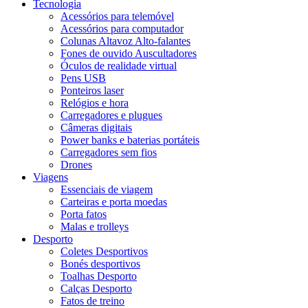
Tecnologia
Acessórios para telemóvel
Acessórios para computador
Colunas Altavoz Alto-falantes
Fones de ouvido Auscultadores
Óculos de realidade virtual
Pens USB
Ponteiros laser
Relógios e hora
Carregadores e plugues
Câmeras digitais
Power banks e baterias portáteis
Carregadores sem fios
Drones
Viagens
Essenciais de viagem
Carteiras e porta moedas
Porta fatos
Malas e trolleys
Desporto
Coletes Desportivos
Bonés desportivos
Toalhas Desporto
Calças Desporto
Fatos de treino