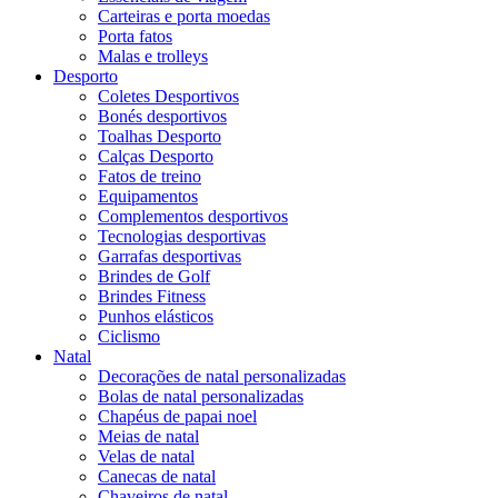
Carteiras e porta moedas
Porta fatos
Malas e trolleys
Desporto
Coletes Desportivos
Bonés desportivos
Toalhas Desporto
Calças Desporto
Fatos de treino
Equipamentos
Complementos desportivos
Tecnologias desportivas
Garrafas desportivas
Brindes de Golf
Brindes Fitness
Punhos elásticos
Ciclismo
Natal
Decorações de natal personalizadas
Bolas de natal personalizadas
Chapéus de papai noel
Meias de natal
Velas de natal
Canecas de natal
Chaveiros de natal