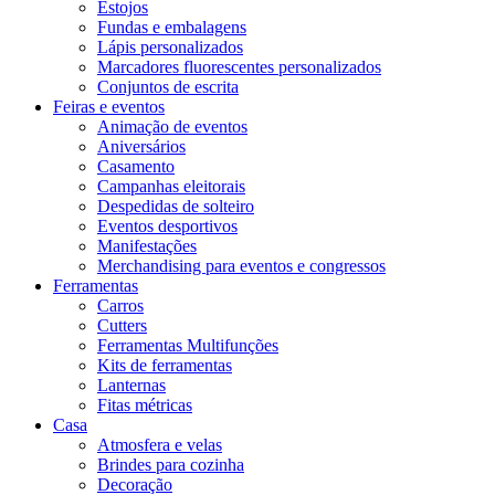
Estojos
Fundas e embalagens
Lápis personalizados
Marcadores fluorescentes personalizados
Conjuntos de escrita
Feiras e eventos
Animação de eventos
Aniversários
Casamento
Campanhas eleitorais
Despedidas de solteiro
Eventos desportivos
Manifestações
Merchandising para eventos e congressos
Ferramentas
Carros
Cutters
Ferramentas Multifunções
Kits de ferramentas
Lanternas
Fitas métricas
Casa
Atmosfera e velas
Brindes para cozinha
Decoração