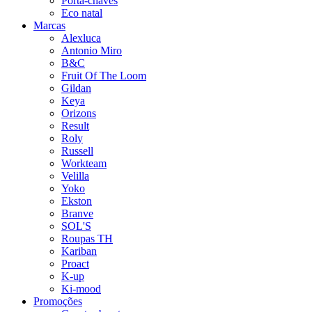
Porta-chaves
Eco natal
Marcas
Alexluca
Antonio Miro
B&C
Fruit Of The Loom
Gildan
Keya
Orizons
Result
Roly
Russell
Workteam
Velilla
Yoko
Ekston
Branve
SOL'S
Roupas TH
Kariban
Proact
K-up
Ki-mood
Promoções