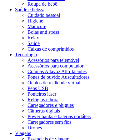
Roupa de bebê
Saúde e beleza
Cuidado pessoal
Higiene
Manicure
Bolas anti stress
Relax
Saúde
Caixas de comprimidos
Tecnologia
Acessórios para telemóvel
Acessórios para computador
Colunas Altavoz Alto-falantes
Fones de ouvido Auscultadores
Óculos de realidade virtual
Pens USB
Ponteiros laser
Relógios e hora
Carregadores e plugues
Câmeras digitais
Power banks e baterias portáteis
Carregadores sem fios
Drones
Viagens
Essenciais de viagem