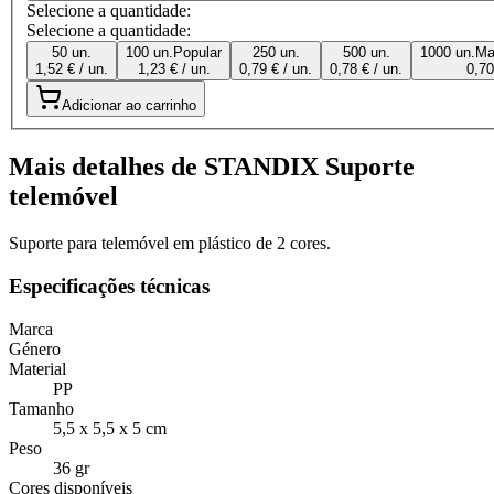
Selecione a quantidade:
Selecione a quantidade:
50 un.
100 un.
Popular
250 un.
500 un.
1000 un.
Ma
1,52 € / un.
1,23 € / un.
0,79 € / un.
0,78 € / un.
0,70
Adicionar ao carrinho
Mais detalhes de STANDIX Suporte
telemóvel
Suporte para telemóvel em plástico de 2 cores.
Especificações técnicas
Marca
Género
Material
PP
Tamanho
5,5 x 5,5 x 5 cm
Peso
36 gr
Cores disponíveis