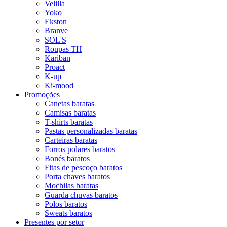
Velilla
Yoko
Ekston
Branve
SOL'S
Roupas TH
Kariban
Proact
K-up
Ki-mood
Promoções
Canetas baratas
Camisas baratas
T-shirts baratas
Pastas personalizadas baratas
Carteiras baratas
Forros polares baratos
Bonés baratos
Fitas de pescoço baratos
Porta chaves baratos
Mochilas baratas
Guarda chuvas baratos
Polos baratos
Sweats baratos
Presentes por setor