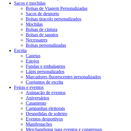
Sacos e mochilas
Bolsas de Viagem Personalizadas
Sacos de desporto
Bolsas tiracolo personalizados
Mochilas
Bolsas de cintura
Bolsas de sapatos
Necessaires
Bolsas personalizadas
Escrita
Canetas
Estojos
Fundas e embalagens
Lápis personalizados
Marcadores fluorescentes personalizados
Conjuntos de escrita
Feiras e eventos
Animação de eventos
Aniversários
Casamento
Campanhas eleitorais
Despedidas de solteiro
Eventos desportivos
Manifestações
Merchandising para eventos e congressos