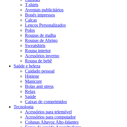
T-shirts
Aventais publicitários
Bonés impressos
Calças
Lenços Personalizados
Polos
Roupas de malha
Roupas de Abrigo
Sweatshirts
Roupa interior
Acessórios inverno
Roupa de bebê
Saúde e beleza
Cuidado pessoal
Higiene
Manicure
Bolas anti stress
Relax
Saúde
Caixas de comprimidos
Tecnologia
Acessórios para telemóvel
Acessórios para computador
Colunas Altavoz Alto-falantes