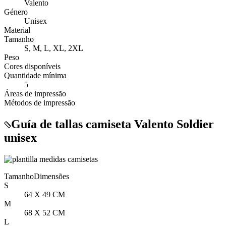
Valento
Género
Unisex
Material
Tamanho
S, M, L, XL, 2XL
Peso
Cores disponíveis
Quantidade mínima
5
Áreas de impressão
Métodos de impressão
Guía de tallas camiseta Valento Soldier
unisex
Tamanho
Dimensões
S
64 X 49 CM
M
68 X 52 CM
L