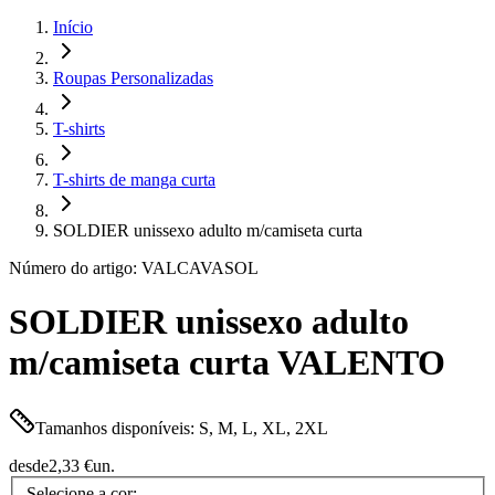
Início
Roupas Personalizadas
T-shirts
T-shirts de manga curta
SOLDIER unissexo adulto m/camiseta curta
Número do artigo: VALCAVASOL
SOLDIER unissexo adulto
m/camiseta curta VALENTO
Tamanhos disponíveis: S, M, L, XL, 2XL
desde
2,33 €
un.
Selecione a cor: