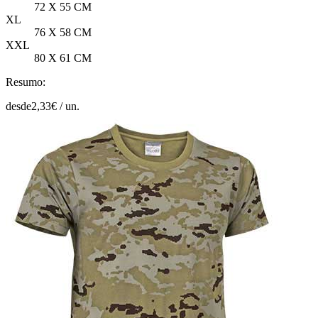
72 X 55 CM
XL
76 X 58 CM
XXL
80 X 61 CM
Resumo:
desde
2,33
€ /
un.