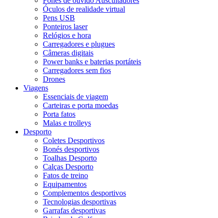
Fones de ouvido Auscultadores
Óculos de realidade virtual
Pens USB
Ponteiros laser
Relógios e hora
Carregadores e plugues
Câmeras digitais
Power banks e baterias portáteis
Carregadores sem fios
Drones
Viagens
Essenciais de viagem
Carteiras e porta moedas
Porta fatos
Malas e trolleys
Desporto
Coletes Desportivos
Bonés desportivos
Toalhas Desporto
Calças Desporto
Fatos de treino
Equipamentos
Complementos desportivos
Tecnologias desportivas
Garrafas desportivas