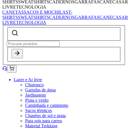
SHIRTS
SWEATSHIRTS
CADERNOS
GARRAFAS
CANECAS
AR
LIVRE
TECNOLOGIA
CANETAS
SACOS E MOCHILAS
T-
SHIRTS
SWEATSHIRTS
CADERNOS
GARRAFAS
CANECAS
AR
LIVRE
TECNOLOGIA
Lazer e Ar livre
Churrasco
Garrafas de água
Jardinagem
Praia e verão
Caminhada e campismo
Sacos térmicos
Chapéus de sol e praia
Para sois para carros
Material Trekking