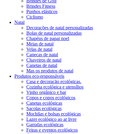
Brindes de Golf
Brindes Fitness
Punhos elásticos
Ciclismo
Natal
Decorações de natal personalizadas
Bolas de natal personalizadas
Chapéus de papai noel
Meias de natal
Velas de natal
Canecas de natal
Chaveiros de natal
Canetas de natal
Mas os produtos de natal
Produtos eco-responsáveis
Casa e decoração ecológicas.
Cozinha ecológica e utensílios
Vinho orgânico e bar
Copos e copos ecológicos
Canetas ecológicas
Sacolas ecológicas
Mochilas e bolsas ecológicas
Lazer ecológico ao ar livre
Garrafas ecológicas
Feiras e eventos ecológicos