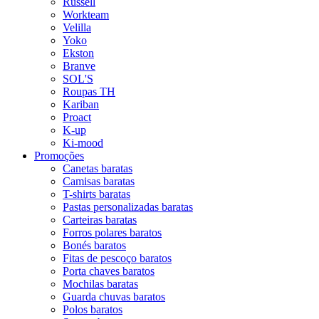
Russell
Workteam
Velilla
Yoko
Ekston
Branve
SOL'S
Roupas TH
Kariban
Proact
K-up
Ki-mood
Promoções
Canetas baratas
Camisas baratas
T-shirts baratas
Pastas personalizadas baratas
Carteiras baratas
Forros polares baratos
Bonés baratos
Fitas de pescoço baratos
Porta chaves baratos
Mochilas baratas
Guarda chuvas baratos
Polos baratos