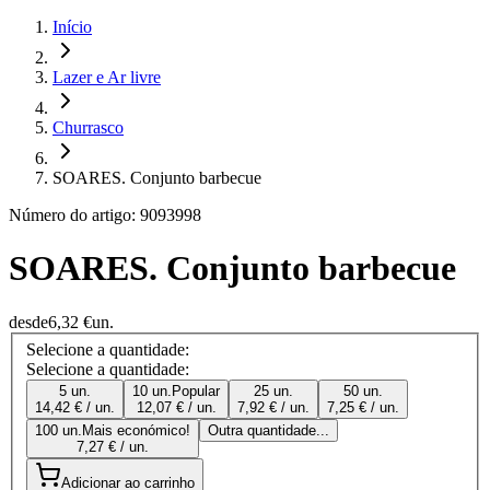
Início
Lazer e Ar livre
Churrasco
SOARES. Conjunto barbecue
Número do artigo: 9093998
SOARES. Conjunto barbecue
desde
6,32 €
un.
Selecione a quantidade:
Selecione a quantidade:
5 un.
10 un.
Popular
25 un.
50 un.
14,42 € / un.
12,07 € / un.
7,92 € / un.
7,25 € / un.
100 un.
Mais económico!
Outra quantidade...
7,27 € / un.
Adicionar ao carrinho