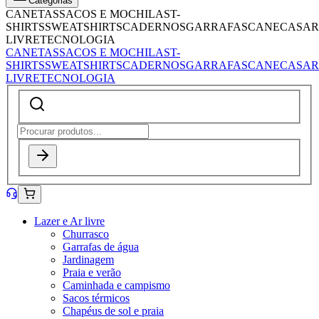
Categorias
CANETAS
SACOS E MOCHILAS
T-
SHIRTS
SWEATSHIRTS
CADERNOS
GARRAFAS
CANECAS
AR
LIVRE
TECNOLOGIA
CANETAS
SACOS E MOCHILAS
T-
SHIRTS
SWEATSHIRTS
CADERNOS
GARRAFAS
CANECAS
AR
LIVRE
TECNOLOGIA
Lazer e Ar livre
Churrasco
Garrafas de água
Jardinagem
Praia e verão
Caminhada e campismo
Sacos térmicos
Chapéus de sol e praia