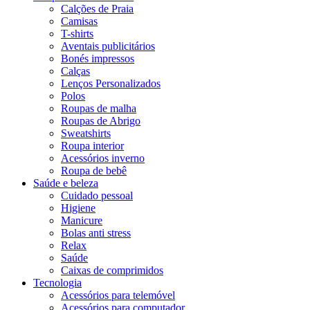
Calções de Praia
Camisas
T-shirts
Aventais publicitários
Bonés impressos
Calças
Lenços Personalizados
Polos
Roupas de malha
Roupas de Abrigo
Sweatshirts
Roupa interior
Acessórios inverno
Roupa de bebê
Saúde e beleza
Cuidado pessoal
Higiene
Manicure
Bolas anti stress
Relax
Saúde
Caixas de comprimidos
Tecnologia
Acessórios para telemóvel
Acessórios para computador