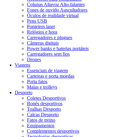
Colunas Altavoz Alto-falantes
Fones de ouvido Auscultadores
Óculos de realidade virtual
Pens USB
Ponteiros laser
Relógios e hora
Carregadores e plugues
Câmeras digitais
Power banks e baterias portáteis
Carregadores sem fios
Drones
Viagens
Essenciais de viagem
Carteiras e porta moedas
Porta fatos
Malas e trolleys
Desporto
Coletes Desportivos
Bonés desportivos
Toalhas Desporto
Calças Desporto
Fatos de treino
Equipamentos
Complementos desportivos
Tecnologias desportivas