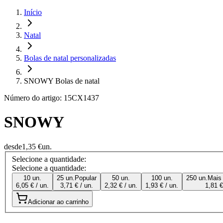
Início
Natal
Bolas de natal personalizadas
SNOWY Bolas de natal
Número do artigo: 15CX1437
SNOWY
desde
1,35 €
un.
Selecione a quantidade:
Selecione a quantidade:
10 un.
25 un.
Popular
50 un.
100 un.
250 un.
Mais
6,05 € / un.
3,71 € / un.
2,32 € / un.
1,93 € / un.
1,81 €
Adicionar ao carrinho