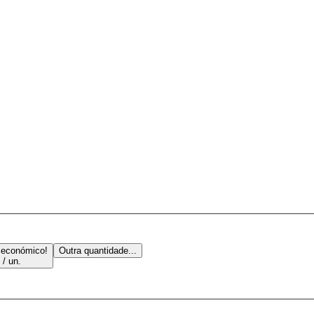
 económico!
Outra quantidade...
 / un.