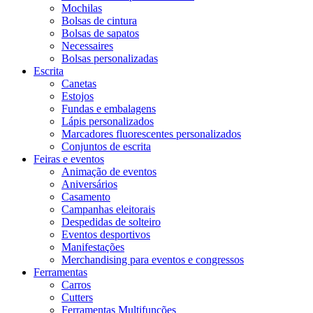
Mochilas
Bolsas de cintura
Bolsas de sapatos
Necessaires
Bolsas personalizadas
Escrita
Canetas
Estojos
Fundas e embalagens
Lápis personalizados
Marcadores fluorescentes personalizados
Conjuntos de escrita
Feiras e eventos
Animação de eventos
Aniversários
Casamento
Campanhas eleitorais
Despedidas de solteiro
Eventos desportivos
Manifestações
Merchandising para eventos e congressos
Ferramentas
Carros
Cutters
Ferramentas Multifunções