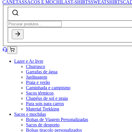
CANETAS
SACOS E MOCHILAS
T-SHIRTS
SWEATSHIRTS
CA
Lazer e Ar livre
Churrasco
Garrafas de água
Jardinagem
Praia e verão
Caminhada e campismo
Sacos térmicos
Chapéus de sol e praia
Para sois para carros
Material Trekking
Sacos e mochilas
Bolsas de Viagem Personalizadas
Sacos de desporto
Bolsas tiracolo personalizados