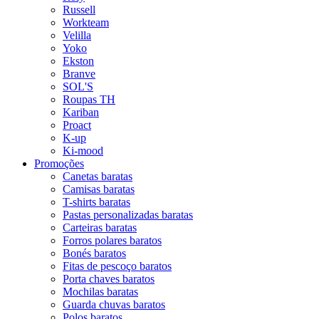
Russell
Workteam
Velilla
Yoko
Ekston
Branve
SOL'S
Roupas TH
Kariban
Proact
K-up
Ki-mood
Promoções
Canetas baratas
Camisas baratas
T-shirts baratas
Pastas personalizadas baratas
Carteiras baratas
Forros polares baratos
Bonés baratos
Fitas de pescoço baratos
Porta chaves baratos
Mochilas baratas
Guarda chuvas baratos
Polos baratos