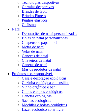
Tecnologias desportivas
Garrafas desportivas
Brindes de Golf
Brindes Fitness
Punhos elásticos
Ciclismo
Natal
Decorações de natal personalizadas
Bolas de natal personalizadas
Chapéus de papai noel
Meias de natal
Velas de natal
Canecas de natal
Chaveiros de natal
Canetas de natal
Mas os produtos de natal
Produtos eco-responsáveis
Casa e decoração ecológicas.
Cozinha ecológica e utensílios
Vinho orgânico e bar
Copos e copos ecológicos
Canetas ecológicas
Sacolas ecológicas
Mochilas e bolsas ecológicas
Lazer ecológico ao ar livre