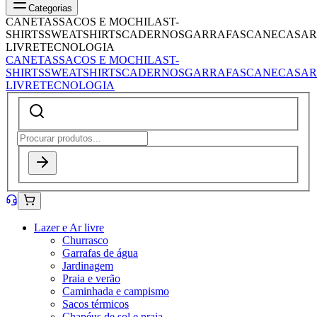
Categorias
CANETAS
SACOS E MOCHILAS
T-
SHIRTS
SWEATSHIRTS
CADERNOS
GARRAFAS
CANECAS
AR
LIVRE
TECNOLOGIA
CANETAS
SACOS E MOCHILAS
T-
SHIRTS
SWEATSHIRTS
CADERNOS
GARRAFAS
CANECAS
AR
LIVRE
TECNOLOGIA
Lazer e Ar livre
Churrasco
Garrafas de água
Jardinagem
Praia e verão
Caminhada e campismo
Sacos térmicos
Chapéus de sol e praia