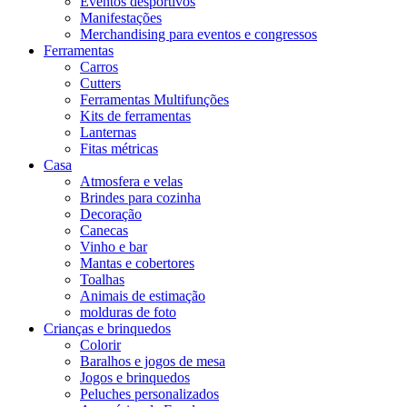
Eventos desportivos
Manifestações
Merchandising para eventos e congressos
Ferramentas
Carros
Cutters
Ferramentas Multifunções
Kits de ferramentas
Lanternas
Fitas métricas
Casa
Atmosfera e velas
Brindes para cozinha
Decoração
Canecas
Vinho e bar
Mantas e cobertores
Toalhas
Animais de estimação
molduras de foto
Crianças e brinquedos
Colorir
Baralhos e jogos de mesa
Jogos e brinquedos
Peluches personalizados