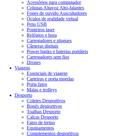
Acessórios para computador
Colunas Altavoz Alto-falantes
Fones de ouvido Auscultadores
Óculos de realidade virtual
Pens USB
Ponteiros laser
Relógios e hora
Carregadores e plugues
Câmeras digitais
Power banks e baterias portáteis
Carregadores sem fios
Drones
Viagens
Essenciais de viagem
Carteiras e porta moedas
Porta fatos
Malas e trolleys
Desporto
Coletes Desportivos
Bonés desportivos
Toalhas Desporto
Calças Desporto
Fatos de treino
Equipamentos
Complementos desportivos