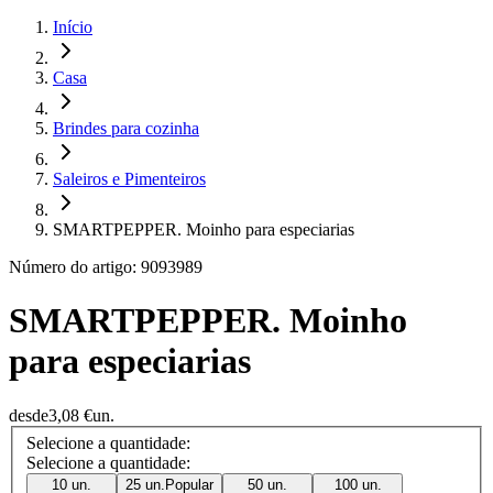
Início
Casa
Brindes para cozinha
Saleiros e Pimenteiros
SMARTPEPPER. Moinho para especiarias
Número do artigo: 9093989
SMARTPEPPER. Moinho
para especiarias
desde
3,08 €
un.
Selecione a quantidade:
Selecione a quantidade:
10 un.
25 un.
Popular
50 un.
100 un.