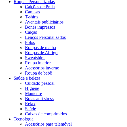
Roupas Personalizadas
Calções de Praia
Camisas
T-shirts
Aventais publicitários
Bonés impressos
Calças
Lenços Personalizados
Polos
Roupas de malha
Roupas de Abrigo
Sweatshirts
Roupa interior
Acessórios inverno
Roupa de bebê
Saúde e beleza
Cuidado pessoal
Higiene
Manicure
Bolas anti stress
Relax
Saúde
Caixas de comprimidos
Tecnologia
Acessórios para telemóvel