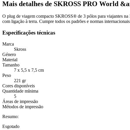
Mais detalhes de SKROSS PRO World &am
O plug de viagem compacto SKROSS® de 3 pólos para viajantes na Eu
com ligação à terra. Cumpre todos os padrões e normas internacionais 
Especificações técnicas
Marca
Skross
Género
Material
Tamanho
7 x 5,5 x 7,5 cm
Peso
221 gr
Cores disponíveis
Quantidade mínima
5
Áreas de impressão
Métodos de impressão
Resumo:
Esgotado