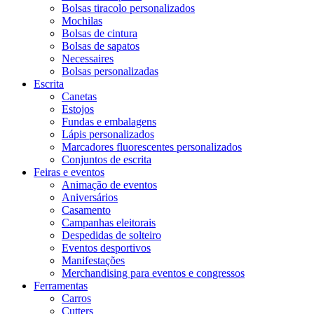
Bolsas tiracolo personalizados
Mochilas
Bolsas de cintura
Bolsas de sapatos
Necessaires
Bolsas personalizadas
Escrita
Canetas
Estojos
Fundas e embalagens
Lápis personalizados
Marcadores fluorescentes personalizados
Conjuntos de escrita
Feiras e eventos
Animação de eventos
Aniversários
Casamento
Campanhas eleitorais
Despedidas de solteiro
Eventos desportivos
Manifestações
Merchandising para eventos e congressos
Ferramentas
Carros
Cutters