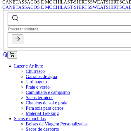
CANETAS
SACOS E MOCHILAS
T-SHIRTS
SWEATSHIRTS
CA
CANETAS
SACOS E MOCHILAS
T-SHIRTS
SWEATSHIRTS
CA
Lazer e Ar livre
Churrasco
Garrafas de água
Jardinagem
Praia e verão
Caminhada e campismo
Sacos térmicos
Chapéus de sol e praia
Para sois para carros
Material Trekking
Sacos e mochilas
Bolsas de Viagem Personalizadas
Sacos de desporto