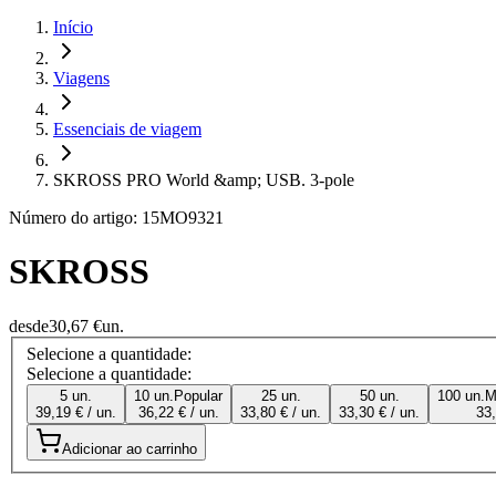
Início
Viagens
Essenciais de viagem
SKROSS PRO World &amp; USB. 3-pole
Número do artigo: 15MO9321
SKROSS
desde
30,67 €
un.
Selecione a quantidade:
Selecione a quantidade:
5 un.
10 un.
Popular
25 un.
50 un.
100 un.
M
39,19 € / un.
36,22 € / un.
33,80 € / un.
33,30 € / un.
33,
Adicionar ao carrinho