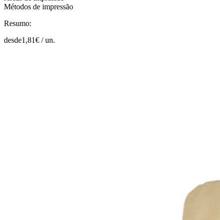
Métodos de impressão
Resumo:
desde
1,81
€ /
un.