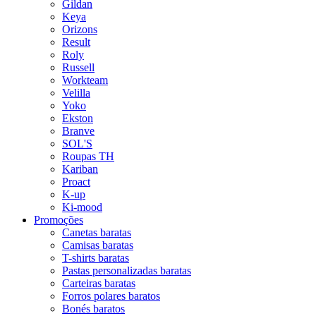
Gildan
Keya
Orizons
Result
Roly
Russell
Workteam
Velilla
Yoko
Ekston
Branve
SOL'S
Roupas TH
Kariban
Proact
K-up
Ki-mood
Promoções
Canetas baratas
Camisas baratas
T-shirts baratas
Pastas personalizadas baratas
Carteiras baratas
Forros polares baratos
Bonés baratos