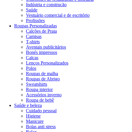
Indústria e construção
Saúde
Vestuário comercial e de escritório
Profissões
Roupas Personalizadas
Calções de Praia
Camisas
T-shirts
Aventais publicitários
Bonés impressos
Calças
Lenços Personalizados
Polos
Roupas de malha
Roupas de Abrigo
Sweatshirts
Roupa interior
Acessórios inverno
Roupa de bebê
Saúde e beleza
Cuidado pessoal
Higiene
Manicure
Bolas anti stress
Relax