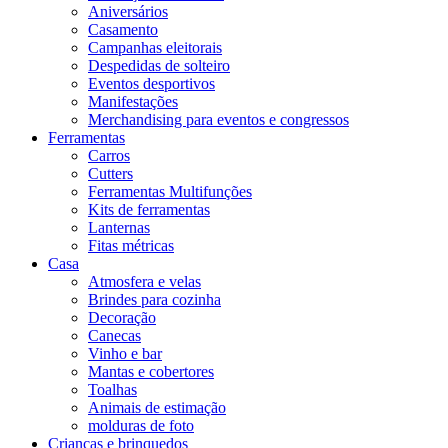
Aniversários
Casamento
Campanhas eleitorais
Despedidas de solteiro
Eventos desportivos
Manifestações
Merchandising para eventos e congressos
Ferramentas
Carros
Cutters
Ferramentas Multifunções
Kits de ferramentas
Lanternas
Fitas métricas
Casa
Atmosfera e velas
Brindes para cozinha
Decoração
Canecas
Vinho e bar
Mantas e cobertores
Toalhas
Animais de estimação
molduras de foto
Crianças e brinquedos