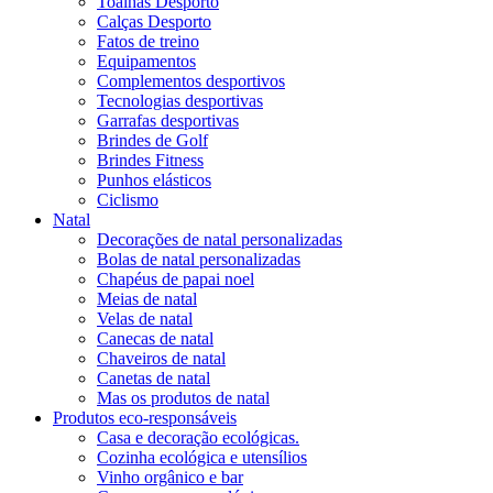
Toalhas Desporto
Calças Desporto
Fatos de treino
Equipamentos
Complementos desportivos
Tecnologias desportivas
Garrafas desportivas
Brindes de Golf
Brindes Fitness
Punhos elásticos
Ciclismo
Natal
Decorações de natal personalizadas
Bolas de natal personalizadas
Chapéus de papai noel
Meias de natal
Velas de natal
Canecas de natal
Chaveiros de natal
Canetas de natal
Mas os produtos de natal
Produtos eco-responsáveis
Casa e decoração ecológicas.
Cozinha ecológica e utensílios
Vinho orgânico e bar