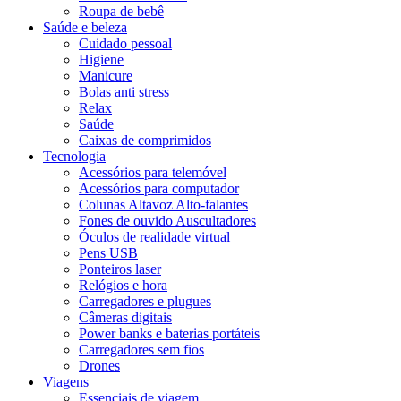
Roupa de bebê
Saúde e beleza
Cuidado pessoal
Higiene
Manicure
Bolas anti stress
Relax
Saúde
Caixas de comprimidos
Tecnologia
Acessórios para telemóvel
Acessórios para computador
Colunas Altavoz Alto-falantes
Fones de ouvido Auscultadores
Óculos de realidade virtual
Pens USB
Ponteiros laser
Relógios e hora
Carregadores e plugues
Câmeras digitais
Power banks e baterias portáteis
Carregadores sem fios
Drones
Viagens
Essenciais de viagem