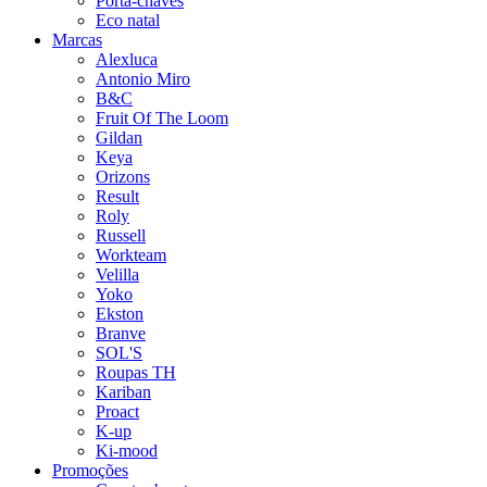
Porta-chaves
Eco natal
Marcas
Alexluca
Antonio Miro
B&C
Fruit Of The Loom
Gildan
Keya
Orizons
Result
Roly
Russell
Workteam
Velilla
Yoko
Ekston
Branve
SOL'S
Roupas TH
Kariban
Proact
K-up
Ki-mood
Promoções