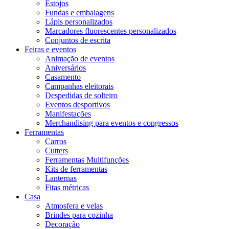
Estojos
Fundas e embalagens
Lápis personalizados
Marcadores fluorescentes personalizados
Conjuntos de escrita
Feiras e eventos
Animação de eventos
Aniversários
Casamento
Campanhas eleitorais
Despedidas de solteiro
Eventos desportivos
Manifestações
Merchandising para eventos e congressos
Ferramentas
Carros
Cutters
Ferramentas Multifunções
Kits de ferramentas
Lanternas
Fitas métricas
Casa
Atmosfera e velas
Brindes para cozinha
Decoração