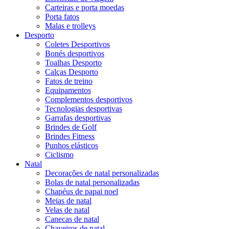
Carteiras e porta moedas
Porta fatos
Malas e trolleys
Desporto
Coletes Desportivos
Bonés desportivos
Toalhas Desporto
Calças Desporto
Fatos de treino
Equipamentos
Complementos desportivos
Tecnologias desportivas
Garrafas desportivas
Brindes de Golf
Brindes Fitness
Punhos elásticos
Ciclismo
Natal
Decorações de natal personalizadas
Bolas de natal personalizadas
Chapéus de papai noel
Meias de natal
Velas de natal
Canecas de natal
Chaveiros de natal