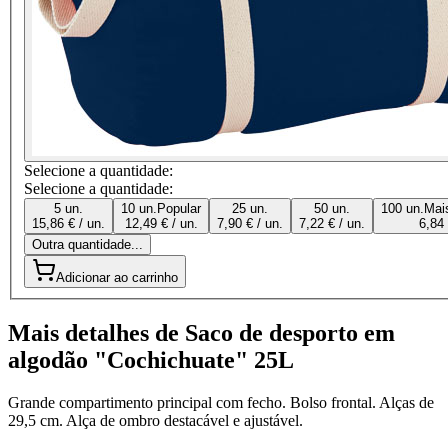
Selecione a quantidade:
Selecione a quantidade:
5 un.
10 un.
Popular
25 un.
50 un.
100 un.
Mai
15,86 € / un.
12,49 € / un.
7,90 € / un.
7,22 € / un.
6,84 
Outra quantidade...
Adicionar ao carrinho
Mais detalhes de Saco de desporto em
algodão "Cochichuate" 25L
Grande compartimento principal com fecho. Bolso frontal. Alças de
29,5 cm. Alça de ombro destacável e ajustável.