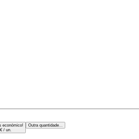
s económico!
Outra quantidade...
€ / un.