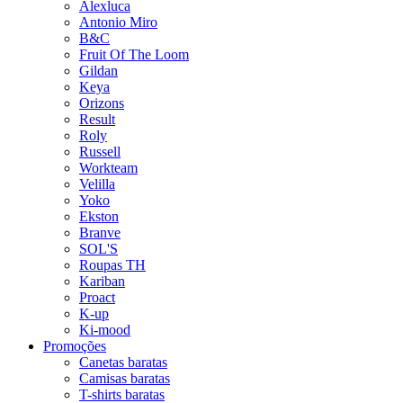
Alexluca
Antonio Miro
B&C
Fruit Of The Loom
Gildan
Keya
Orizons
Result
Roly
Russell
Workteam
Velilla
Yoko
Ekston
Branve
SOL'S
Roupas TH
Kariban
Proact
K-up
Ki-mood
Promoções
Canetas baratas
Camisas baratas
T-shirts baratas