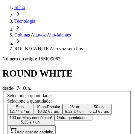
Início
Tecnologia
Colunas Altavoz Alto-falantes
ROUND WHITE Alto voz sem fios
Número do artigo: 15MO9062
ROUND WHITE
desde
4,74 €
un.
Selecione a quantidade:
Selecione a quantidade:
5 un.
10 un.
Popular
25 un.
50 un.
12,77 € / un.
10,02 € / un.
6,32 € / un.
6,13 € / un.
100 un.
Mais económico!
Outra quantidade...
5,35 € / un.
Adicionar ao carrinho