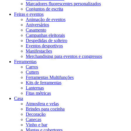
Marcadores fluorescentes personalizados
Conjuntos de escrita
Feiras e eventos
Animação de eventos
Aniversários
Casamento
Campanhas eleitorais
Despedidas de solteiro
Eventos desportivos
Manifestações
Merchandising para eventos e congressos
Ferramentas
Carros
Cutters
Ferramentas Multifunções
Kits de ferramentas
Lanternas
Fitas métricas
Casa
Atmosfera e velas
Brindes para cozinha
Decoração
Canecas
Vinho e bar
Mantas e cobertores