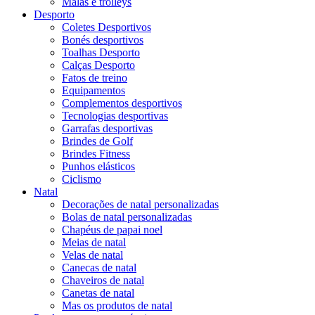
Malas e trolleys
Desporto
Coletes Desportivos
Bonés desportivos
Toalhas Desporto
Calças Desporto
Fatos de treino
Equipamentos
Complementos desportivos
Tecnologias desportivas
Garrafas desportivas
Brindes de Golf
Brindes Fitness
Punhos elásticos
Ciclismo
Natal
Decorações de natal personalizadas
Bolas de natal personalizadas
Chapéus de papai noel
Meias de natal
Velas de natal
Canecas de natal
Chaveiros de natal
Canetas de natal
Mas os produtos de natal