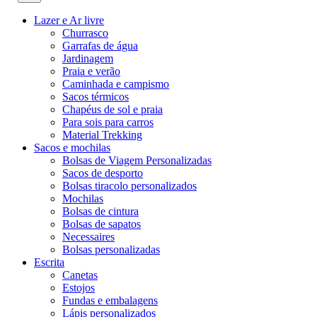
Lazer e Ar livre
Churrasco
Garrafas de água
Jardinagem
Praia e verão
Caminhada e campismo
Sacos térmicos
Chapéus de sol e praia
Para sois para carros
Material Trekking
Sacos e mochilas
Bolsas de Viagem Personalizadas
Sacos de desporto
Bolsas tiracolo personalizados
Mochilas
Bolsas de cintura
Bolsas de sapatos
Necessaires
Bolsas personalizadas
Escrita
Canetas
Estojos
Fundas e embalagens
Lápis personalizados