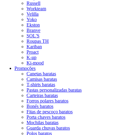
Russell
Workteam
Velilla
Yoko
Ekston
Branve
SOL'S
Roupas TH
Kariban
Proact
K-up
Ki-mood
Promoções
Canetas baratas
Camisas baratas
T-shirts baratas
Pastas personalizadas baratas
Carteiras baratas
Forros polares baratos
Bonés baratos
Fitas de pescoço baratos
Porta chaves baratos
Mochilas baratas
Guarda chuvas baratos
Polos baratos