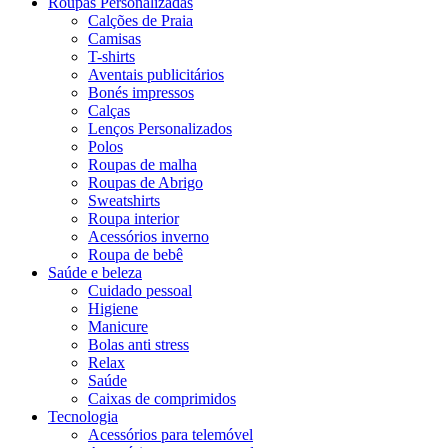
Roupas Personalizadas
Calções de Praia
Camisas
T-shirts
Aventais publicitários
Bonés impressos
Calças
Lenços Personalizados
Polos
Roupas de malha
Roupas de Abrigo
Sweatshirts
Roupa interior
Acessórios inverno
Roupa de bebê
Saúde e beleza
Cuidado pessoal
Higiene
Manicure
Bolas anti stress
Relax
Saúde
Caixas de comprimidos
Tecnologia
Acessórios para telemóvel