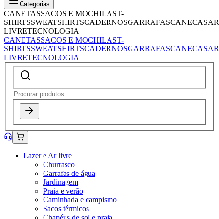
Categorias
CANETAS
SACOS E MOCHILAS
T-
SHIRTS
SWEATSHIRTS
CADERNOS
GARRAFAS
CANECAS
AR
LIVRE
TECNOLOGIA
CANETAS
SACOS E MOCHILAS
T-
SHIRTS
SWEATSHIRTS
CADERNOS
GARRAFAS
CANECAS
AR
LIVRE
TECNOLOGIA
Lazer e Ar livre
Churrasco
Garrafas de água
Jardinagem
Praia e verão
Caminhada e campismo
Sacos térmicos
Chapéus de sol e praia