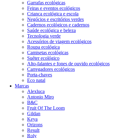
Garrafas ecológicas
Feiras e eventos ecológicos
Criança ecológica e escola
Negócios e escritórios verdes
Cadernos ecológicos e cadernos
Saúde ecológica e beleza
Tecnologia verde
Acessórios de viagem ecológicos
Roupa ecológica
Camisetas ecológicas
Suéter ecológico
Alto-falantes e fones de ouvido ecológicos
Carregadores ecológicos
Porta-chaves
Eco natal
Marcas
Alexluca
Antonio Miro
B&C
Fruit Of The Loom
Gildan
Keya
Orizons
Result
Roly