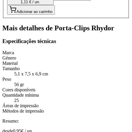
1,11 € / un.
Adicionar ao carrinho
Mais detalhes de Porta-Clips Rhydor
Especificações técnicas
Marca
Género
Material
Tamanho
5,1 x 7,5 x 6,9 cm
Peso
56 gr
Cores disponíveis
Quantidade mínima
25
Áreas de impressão
Métodos de impressão
Resumo:
desde
0,95
€ /
un.