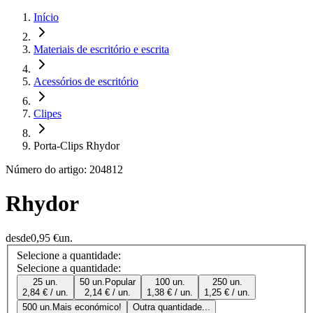
Início
Materiais de escritório e escrita
Acessórios de escritório
Clipes
Porta-Clips Rhydor
Número do artigo: 204812
Rhydor
desde
0,95 €
un.
Selecione a quantidade:
Selecione a quantidade:
25 un.
50 un.
Popular
100 un.
250 un.
2,84 € / un.
2,14 € / un.
1,38 € / un.
1,25 € / un.
500 un.
Mais económico!
Outra quantidade...