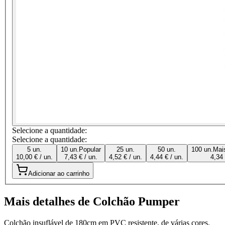
Selecione a quantidade:
Selecione a quantidade:
5 un.
10 un.
Popular
25 un.
50 un.
100 un.
Mai
10,00 € / un.
7,43 € / un.
4,52 € / un.
4,44 € / un.
4,34 
Adicionar ao carrinho
Mais detalhes de Colchão Pumper
Colchão insuflável de 180cm em PVC resistente, de várias cores.