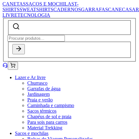
CANETAS
SACOS E MOCHILAS
T-
SHIRTS
SWEATSHIRTS
CADERNOS
GARRAFAS
CANECAS
AR
LIVRE
TECNOLOGIA
Lazer e Ar livre
Churrasco
Garrafas de água
Jardinagem
Praia e verão
Caminhada e campismo
Sacos térmicos
Chapéus de sol e praia
Para sois para carros
Material Trekking
Sacos e mochilas
Bolsas de Viagem Personalizadas