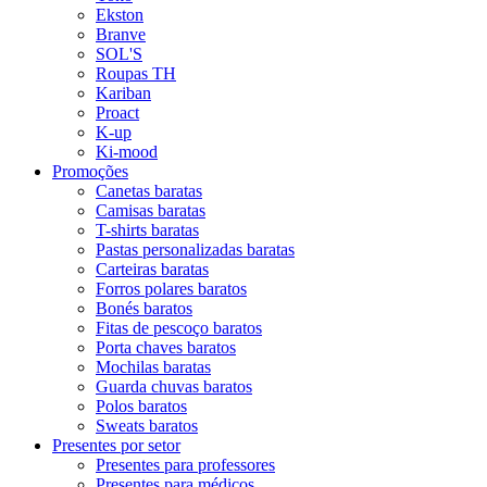
Ekston
Branve
SOL'S
Roupas TH
Kariban
Proact
K-up
Ki-mood
Promoções
Canetas baratas
Camisas baratas
T-shirts baratas
Pastas personalizadas baratas
Carteiras baratas
Forros polares baratos
Bonés baratos
Fitas de pescoço baratos
Porta chaves baratos
Mochilas baratas
Guarda chuvas baratos
Polos baratos
Sweats baratos
Presentes por setor
Presentes para professores
Presentes para médicos