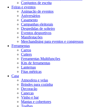
Conjuntos de escrita
Feiras e eventos
Animação de eventos
Aniversários
Casamento
Campanhas eleitorais
Despedidas de solteiro
Eventos desportivos
Manifestações
Merchandising para eventos e congressos
Ferramentas
Carros
Cutters
Ferramentas Multifunções
Kits de ferramentas
Lanternas
Fitas métricas
Casa
Atmosfera e velas
Brindes para cozinha
Decoração
Canecas
Vinho e bar
Mantas e cobertores
Toalhas