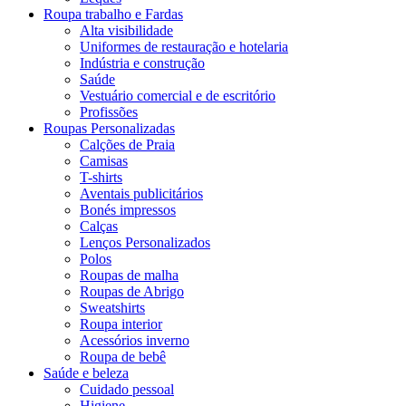
Roupa trabalho e Fardas
Alta visibilidade
Uniformes de restauração e hotelaria
Indústria e construção
Saúde
Vestuário comercial e de escritório
Profissões
Roupas Personalizadas
Calções de Praia
Camisas
T-shirts
Aventais publicitários
Bonés impressos
Calças
Lenços Personalizados
Polos
Roupas de malha
Roupas de Abrigo
Sweatshirts
Roupa interior
Acessórios inverno
Roupa de bebê
Saúde e beleza
Cuidado pessoal
Higiene