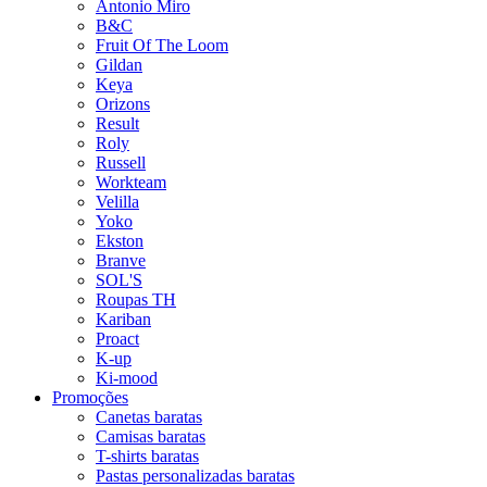
Antonio Miro
B&C
Fruit Of The Loom
Gildan
Keya
Orizons
Result
Roly
Russell
Workteam
Velilla
Yoko
Ekston
Branve
SOL'S
Roupas TH
Kariban
Proact
K-up
Ki-mood
Promoções
Canetas baratas
Camisas baratas
T-shirts baratas
Pastas personalizadas baratas