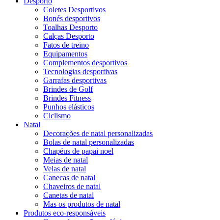
Desporto
Coletes Desportivos
Bonés desportivos
Toalhas Desporto
Calças Desporto
Fatos de treino
Equipamentos
Complementos desportivos
Tecnologias desportivas
Garrafas desportivas
Brindes de Golf
Brindes Fitness
Punhos elásticos
Ciclismo
Natal
Decorações de natal personalizadas
Bolas de natal personalizadas
Chapéus de papai noel
Meias de natal
Velas de natal
Canecas de natal
Chaveiros de natal
Canetas de natal
Mas os produtos de natal
Produtos eco-responsáveis