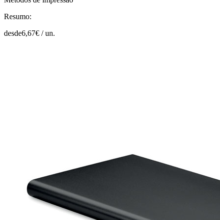
Resumo:
desde
6,67
€ /
un.