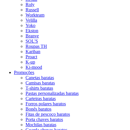
Roly
Russell
Workteam
Velilla
Yoko
Ekston
Branve
SOL'S
Roupas TH
Kariban
Proact
K-up
Ki-mood
Promoções
Canetas baratas
Camisas baratas
T-shirts baratas
Pastas personalizadas baratas
Carteiras baratas
Forros polares baratos
Bonés baratos
Fitas de pescoço baratos
Porta chaves baratos
Mochilas baratas
Guarda chuvas baratos