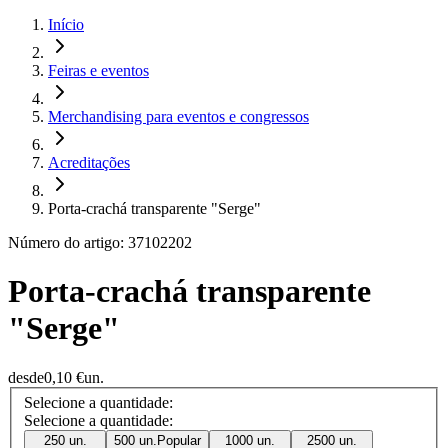
Início
Feiras e eventos
Merchandising para eventos e congressos
Acreditações
Porta-crachá transparente "Serge"
Número do artigo: 37102202
Porta-crachá transparente
"Serge"
desde
0,10 €
un.
Selecione a quantidade:
Selecione a quantidade:
250 un.
500 un.
Popular
1000 un.
2500 un.