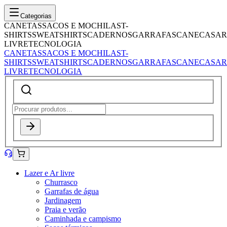
Categorias
CANETAS
SACOS E MOCHILAS
T-
SHIRTS
SWEATSHIRTS
CADERNOS
GARRAFAS
CANECAS
AR
LIVRE
TECNOLOGIA
CANETAS
SACOS E MOCHILAS
T-
SHIRTS
SWEATSHIRTS
CADERNOS
GARRAFAS
CANECAS
AR
LIVRE
TECNOLOGIA
Lazer e Ar livre
Churrasco
Garrafas de água
Jardinagem
Praia e verão
Caminhada e campismo