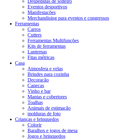
Despedidas de solteiro
Eventos desportivos
Manifestações
Merchandising para eventos e congressos
Ferramentas
Carros
Cutters
Ferramentas Multifunções
Kits de ferramentas
Lanternas
Fitas métricas
Casa
Atmosfera e velas
Brindes para cozinha
Decoração
Canecas
Vinho e bar
Mantas e cobertores
Toalhas
Animais de estimação
molduras de foto
Crianças e brinquedos
Colorir
Baralhos e jogos de mesa
Jogos e brinquedos