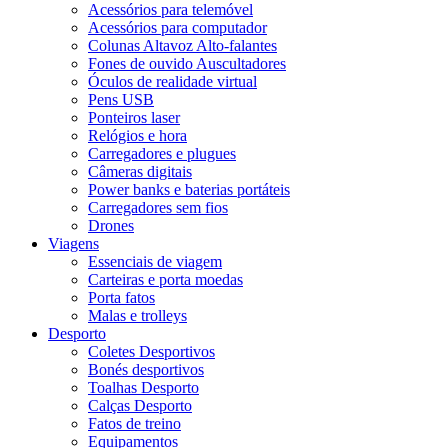
Acessórios para telemóvel
Acessórios para computador
Colunas Altavoz Alto-falantes
Fones de ouvido Auscultadores
Óculos de realidade virtual
Pens USB
Ponteiros laser
Relógios e hora
Carregadores e plugues
Câmeras digitais
Power banks e baterias portáteis
Carregadores sem fios
Drones
Viagens
Essenciais de viagem
Carteiras e porta moedas
Porta fatos
Malas e trolleys
Desporto
Coletes Desportivos
Bonés desportivos
Toalhas Desporto
Calças Desporto
Fatos de treino
Equipamentos