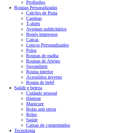
Profissões
Roupas Personalizadas
Calções de Praia
Camisas
T-shirts
Aventais publicitários
Bonés impressos
Calças
Lenços Personalizados
Polos
Roupas de malha
Roupas de Abrigo
Sweatshirts
Roupa interior
Acessórios inverno
Roupa de bebê
Saúde e beleza
Cuidado pessoal
Higiene
Manicure
Bolas anti stress
Relax
Saúde
Caixas de comprimidos
Tecnologia