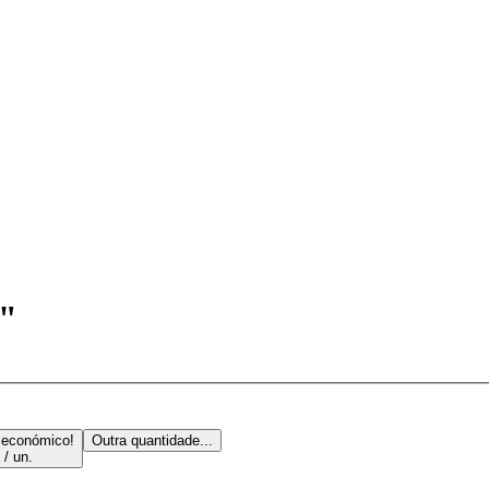
r"
 económico!
Outra quantidade...
 / un.