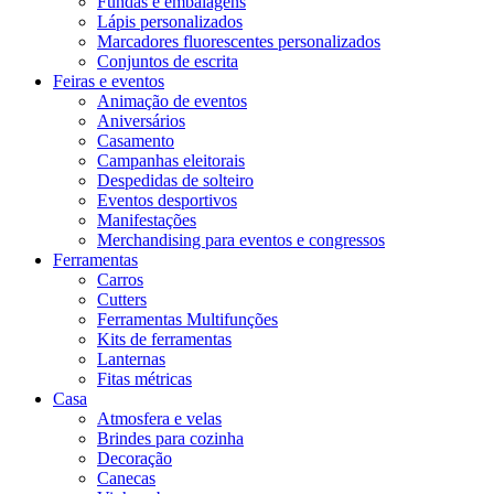
Fundas e embalagens
Lápis personalizados
Marcadores fluorescentes personalizados
Conjuntos de escrita
Feiras e eventos
Animação de eventos
Aniversários
Casamento
Campanhas eleitorais
Despedidas de solteiro
Eventos desportivos
Manifestações
Merchandising para eventos e congressos
Ferramentas
Carros
Cutters
Ferramentas Multifunções
Kits de ferramentas
Lanternas
Fitas métricas
Casa
Atmosfera e velas
Brindes para cozinha
Decoração
Canecas