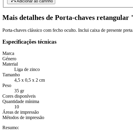
Adicionar ao carrinho
Mais detalhes de Porta-chaves retangula
Porta-chaves clássico com fecho oculto. Inclui caixa de presente preta
Especificações técnicas
Marca
Género
Material
Liga de zinco
Tamanho
4,5 x 0,5 x 2 cm
Peso
35 gr
Cores disponíveis
Quantidade mínima
10
Áreas de impressão
Métodos de impressão
Resumo: