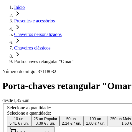
Início
Presentes e acessórios
Chaveiros personalizados
Chaveiros clássicos
Porta-chaves retangular "Omar"
Número do artigo: 37118032
Porta-chaves retangular "Oma
desde
1,35 €
un.
Selecione a quantidade:
Selecione a quantidade:
10 un.
25 un.
Popular
50 un.
100 un.
250 un.
Mais
5,41 € / un.
3,39 € / un.
2,14 € / un.
1,80 € / un.
1,60 €