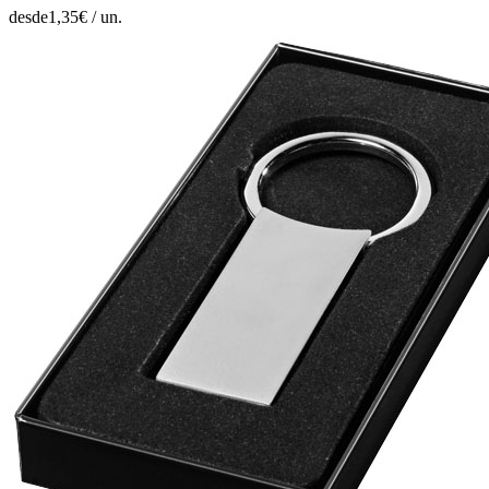
desde
1,35
€ /
un.