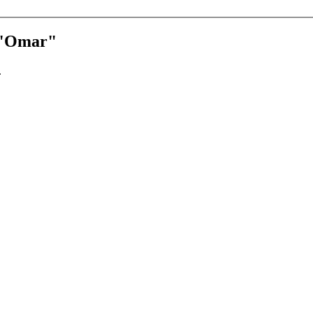
r "Omar"
.