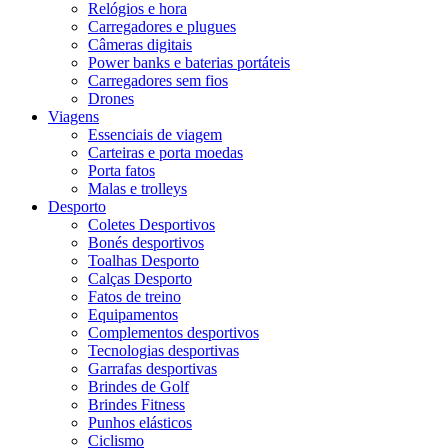
Relógios e hora
Carregadores e plugues
Câmeras digitais
Power banks e baterias portáteis
Carregadores sem fios
Drones
Viagens
Essenciais de viagem
Carteiras e porta moedas
Porta fatos
Malas e trolleys
Desporto
Coletes Desportivos
Bonés desportivos
Toalhas Desporto
Calças Desporto
Fatos de treino
Equipamentos
Complementos desportivos
Tecnologias desportivas
Garrafas desportivas
Brindes de Golf
Brindes Fitness
Punhos elásticos
Ciclismo