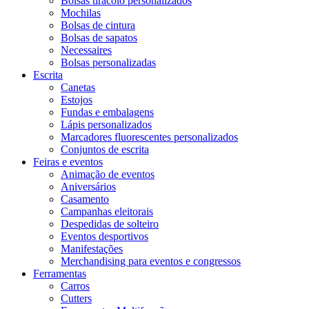
Bolsas tiracolo personalizados
Mochilas
Bolsas de cintura
Bolsas de sapatos
Necessaires
Bolsas personalizadas
Escrita
Canetas
Estojos
Fundas e embalagens
Lápis personalizados
Marcadores fluorescentes personalizados
Conjuntos de escrita
Feiras e eventos
Animação de eventos
Aniversários
Casamento
Campanhas eleitorais
Despedidas de solteiro
Eventos desportivos
Manifestações
Merchandising para eventos e congressos
Ferramentas
Carros
Cutters