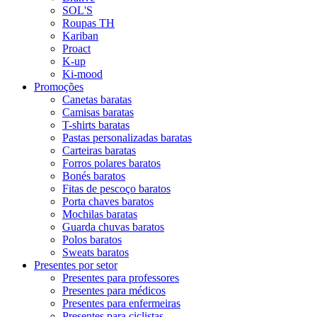
SOL'S
Roupas TH
Kariban
Proact
K-up
Ki-mood
Promoções
Canetas baratas
Camisas baratas
T-shirts baratas
Pastas personalizadas baratas
Carteiras baratas
Forros polares baratos
Bonés baratos
Fitas de pescoço baratos
Porta chaves baratos
Mochilas baratas
Guarda chuvas baratos
Polos baratos
Sweats baratos
Presentes por setor
Presentes para professores
Presentes para médicos
Presentes para enfermeiras
Presentes para ciclistas