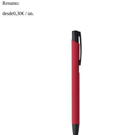
Resumo:
desde
0,30
€ /
un.