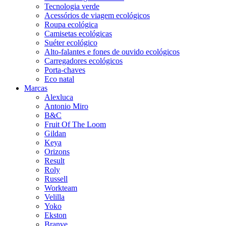
Tecnologia verde
Acessórios de viagem ecológicos
Roupa ecológica
Camisetas ecológicas
Suéter ecológico
Alto-falantes e fones de ouvido ecológicos
Carregadores ecológicos
Porta-chaves
Eco natal
Marcas
Alexluca
Antonio Miro
B&C
Fruit Of The Loom
Gildan
Keya
Orizons
Result
Roly
Russell
Workteam
Velilla
Yoko
Ekston
Branve