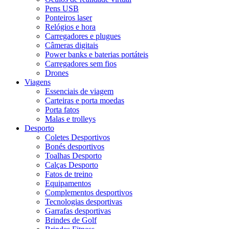
Pens USB
Ponteiros laser
Relógios e hora
Carregadores e plugues
Câmeras digitais
Power banks e baterias portáteis
Carregadores sem fios
Drones
Viagens
Essenciais de viagem
Carteiras e porta moedas
Porta fatos
Malas e trolleys
Desporto
Coletes Desportivos
Bonés desportivos
Toalhas Desporto
Calças Desporto
Fatos de treino
Equipamentos
Complementos desportivos
Tecnologias desportivas
Garrafas desportivas
Brindes de Golf