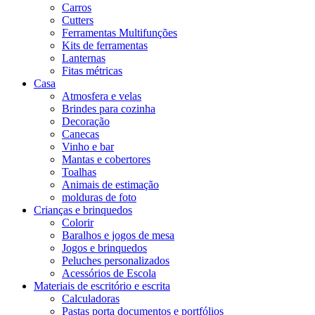
Carros
Cutters
Ferramentas Multifunções
Kits de ferramentas
Lanternas
Fitas métricas
Casa
Atmosfera e velas
Brindes para cozinha
Decoração
Canecas
Vinho e bar
Mantas e cobertores
Toalhas
Animais de estimação
molduras de foto
Crianças e brinquedos
Colorir
Baralhos e jogos de mesa
Jogos e brinquedos
Peluches personalizados
Acessórios de Escola
Materiais de escritório e escrita
Calculadoras
Pastas porta documentos e portfólios