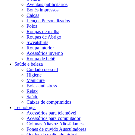
Aventais publicitários
Bonés impressos
Calças
Lenços Personalizados
Polos
Roupas de malha
Roupas de Abrigo
Sweatshirts
Roupa interior
Acessórios inverno
Roupa de bebê
Saúde e beleza
Cuidado pessoal
Higiene
Manicure
Bolas anti stress
Relax
Saúde
Caixas de comprimidos
Tecnologia
Acessórios para telemóvel
Acessórios para computador
Colunas Altavoz Alto-falantes
Fones de ouvido Auscultadores
Óculos de realidade virtual