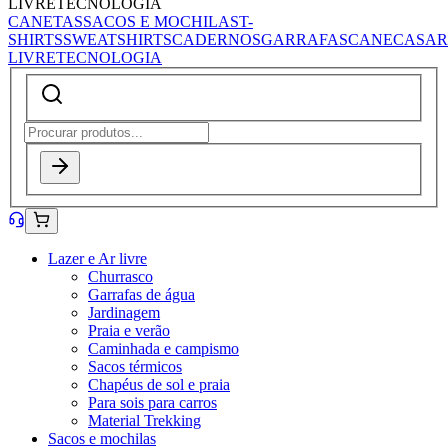
LIVRE
TECNOLOGIA
CANETAS
SACOS E MOCHILAS
T-
SHIRTS
SWEATSHIRTS
CADERNOS
GARRAFAS
CANECAS
AR
LIVRE
TECNOLOGIA
Lazer e Ar livre
Churrasco
Garrafas de água
Jardinagem
Praia e verão
Caminhada e campismo
Sacos térmicos
Chapéus de sol e praia
Para sois para carros
Material Trekking
Sacos e mochilas