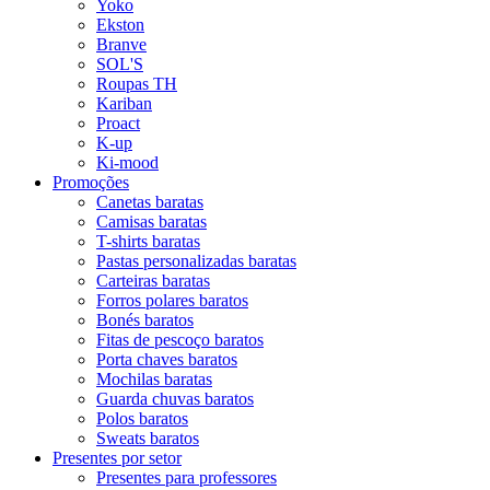
Yoko
Ekston
Branve
SOL'S
Roupas TH
Kariban
Proact
K-up
Ki-mood
Promoções
Canetas baratas
Camisas baratas
T-shirts baratas
Pastas personalizadas baratas
Carteiras baratas
Forros polares baratos
Bonés baratos
Fitas de pescoço baratos
Porta chaves baratos
Mochilas baratas
Guarda chuvas baratos
Polos baratos
Sweats baratos
Presentes por setor
Presentes para professores