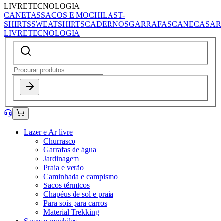
LIVRE
TECNOLOGIA
CANETAS
SACOS E MOCHILAS
T-
SHIRTS
SWEATSHIRTS
CADERNOS
GARRAFAS
CANECAS
AR
LIVRE
TECNOLOGIA
Lazer e Ar livre
Churrasco
Garrafas de água
Jardinagem
Praia e verão
Caminhada e campismo
Sacos térmicos
Chapéus de sol e praia
Para sois para carros
Material Trekking
Sacos e mochilas