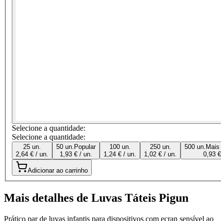
Selecione a quantidade:
Selecione a quantidade:
25 un.
50 un.
Popular
100 un.
250 un.
500 un.
Mais
2,64 € / un.
1,93 € / un.
1,24 € / un.
1,02 € / un.
0,93 €
Adicionar ao carrinho
Mais detalhes de Luvas Táteis Pigun
Prático par de luvas infantis para dispositivos com ecran sensível ao