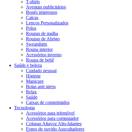
T-shirts
Aventais publicitários
Bonés impressos
Calças
Lenços Personalizados
Polos
Roupas de malha
Roupas de Abrigo
Sweatshirts
Roupa interior
Acessórios inverno
Roupa de bebê
Saúde e beleza
Cuidado pessoal
Higiene
Manicure
Bolas anti stress
Relax
Saúde
Caixas de comprimidos
Tecnologia
Acessórios para telemóvel
Acessórios para computador
Colunas Altavoz Alto-falantes
Fones de ouvido Auscultadores