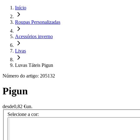
Início
Roupas Personalizadas
Acessórios inverno
Livas
Luvas Táteis Pigun
Número do artigo: 205132
Pigun
desde
0,82 €
un.
Selecione a cor: