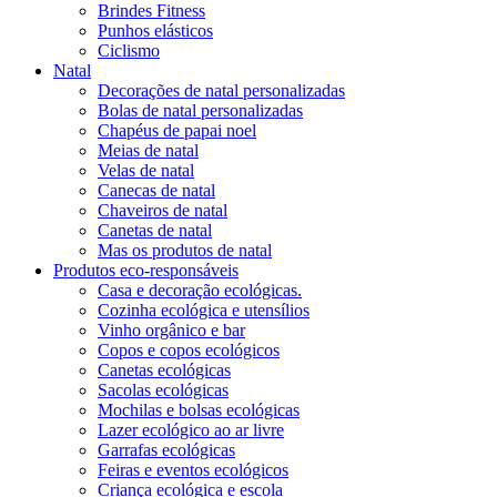
Brindes Fitness
Punhos elásticos
Ciclismo
Natal
Decorações de natal personalizadas
Bolas de natal personalizadas
Chapéus de papai noel
Meias de natal
Velas de natal
Canecas de natal
Chaveiros de natal
Canetas de natal
Mas os produtos de natal
Produtos eco-responsáveis
Casa e decoração ecológicas.
Cozinha ecológica e utensílios
Vinho orgânico e bar
Copos e copos ecológicos
Canetas ecológicas
Sacolas ecológicas
Mochilas e bolsas ecológicas
Lazer ecológico ao ar livre
Garrafas ecológicas
Feiras e eventos ecológicos
Criança ecológica e escola