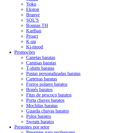
Yoko
Ekston
Branve
SOL'S
Roupas TH
Kariban
Proact
K-up
Ki-mood
Promoções
Canetas baratas
Camisas baratas
T-shirts baratas
Pastas personalizadas baratas
Carteiras baratas
Forros polares baratos
Bonés baratos
Fitas de pescoço baratos
Porta chaves baratos
Mochilas baratas
Guarda chuvas baratos
Polos baratos
Sweats baratos
Presentes por setor
Presentes para professores