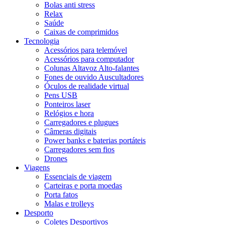
Bolas anti stress
Relax
Saúde
Caixas de comprimidos
Tecnologia
Acessórios para telemóvel
Acessórios para computador
Colunas Altavoz Alto-falantes
Fones de ouvido Auscultadores
Óculos de realidade virtual
Pens USB
Ponteiros laser
Relógios e hora
Carregadores e plugues
Câmeras digitais
Power banks e baterias portáteis
Carregadores sem fios
Drones
Viagens
Essenciais de viagem
Carteiras e porta moedas
Porta fatos
Malas e trolleys
Desporto
Coletes Desportivos