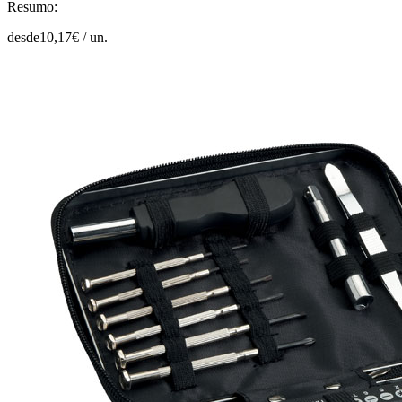
Resumo:
desde
10,17
€ /
un.