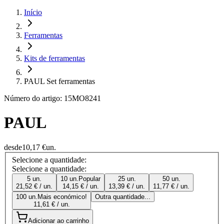
Início
Ferramentas
Kits de ferramentas
PAUL Set ferramentas
Número do artigo: 15MO8241
PAUL
desde
10,17 €
un.
Selecione a quantidade:
Selecione a quantidade:
5 un.
10 un.
Popular
25 un.
50 un.
21,52 € / un.
14,15 € / un.
13,39 € / un.
11,77 € / un.
100 un.
Mais económico!
Outra quantidade...
11,61 € / un.
Adicionar ao carrinho