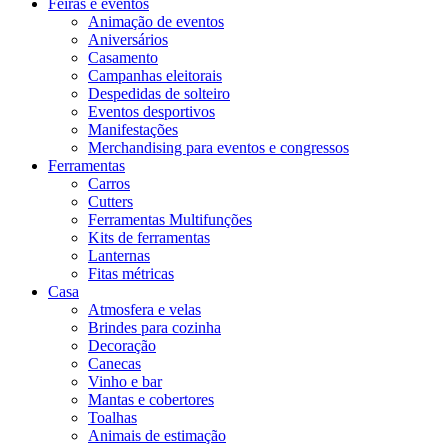
Feiras e eventos
Animação de eventos
Aniversários
Casamento
Campanhas eleitorais
Despedidas de solteiro
Eventos desportivos
Manifestações
Merchandising para eventos e congressos
Ferramentas
Carros
Cutters
Ferramentas Multifunções
Kits de ferramentas
Lanternas
Fitas métricas
Casa
Atmosfera e velas
Brindes para cozinha
Decoração
Canecas
Vinho e bar
Mantas e cobertores
Toalhas
Animais de estimação