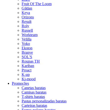
Fruit Of The Loom
Gildan
Keya
Orizons
Result
Roly
Russell
Workteam
Velilla
Yoko
Ekston
Branve
SOL'S
Roupas TH
Kariban
Proact
K-up
Ki-mood
Promoções
Canetas baratas
Camisas baratas
T-shirts baratas
Pastas personalizadas baratas
Carteiras baratas
Forros polares baratos