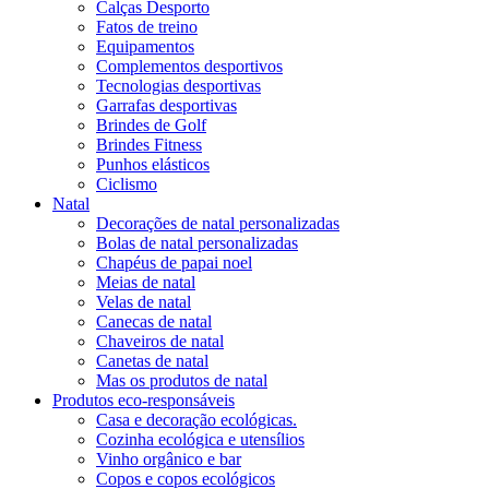
Calças Desporto
Fatos de treino
Equipamentos
Complementos desportivos
Tecnologias desportivas
Garrafas desportivas
Brindes de Golf
Brindes Fitness
Punhos elásticos
Ciclismo
Natal
Decorações de natal personalizadas
Bolas de natal personalizadas
Chapéus de papai noel
Meias de natal
Velas de natal
Canecas de natal
Chaveiros de natal
Canetas de natal
Mas os produtos de natal
Produtos eco-responsáveis
Casa e decoração ecológicas.
Cozinha ecológica e utensílios
Vinho orgânico e bar
Copos e copos ecológicos