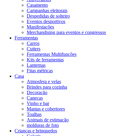
Casamento
Campanhas eleitorais
Despedidas de solteiro
Eventos desportivos
Manifestações
Merchandising para eventos e congressos
Ferramentas
Carros
Cutters
Ferramentas Multifunções
Kits de ferramentas
Lanternas
Fitas métricas
Casa
Atmosfera e velas
Brindes para cozinha
Decoração
Canecas
Vinho e bar
Mantas e cobertores
Toalhas
Animais de estimação
molduras de foto
Crianças e brinquedos