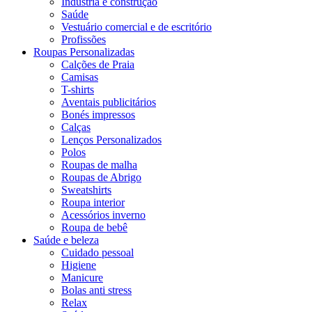
Indústria e construção
Saúde
Vestuário comercial e de escritório
Profissões
Roupas Personalizadas
Calções de Praia
Camisas
T-shirts
Aventais publicitários
Bonés impressos
Calças
Lenços Personalizados
Polos
Roupas de malha
Roupas de Abrigo
Sweatshirts
Roupa interior
Acessórios inverno
Roupa de bebê
Saúde e beleza
Cuidado pessoal
Higiene
Manicure
Bolas anti stress
Relax