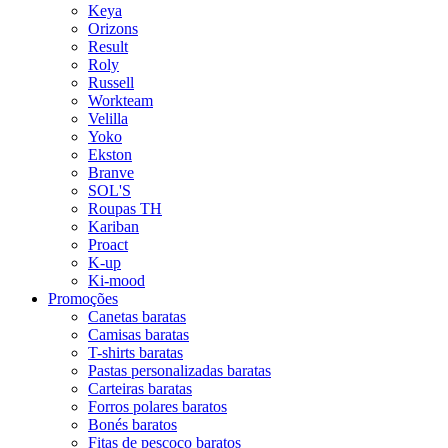
Keya
Orizons
Result
Roly
Russell
Workteam
Velilla
Yoko
Ekston
Branve
SOL'S
Roupas TH
Kariban
Proact
K-up
Ki-mood
Promoções
Canetas baratas
Camisas baratas
T-shirts baratas
Pastas personalizadas baratas
Carteiras baratas
Forros polares baratos
Bonés baratos
Fitas de pescoço baratos