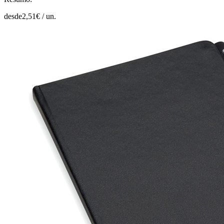
desde
2,51
€ /
un.