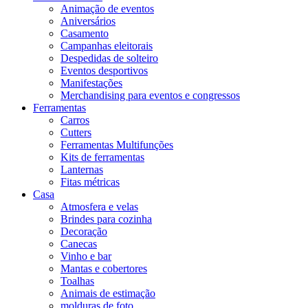
Animação de eventos
Aniversários
Casamento
Campanhas eleitorais
Despedidas de solteiro
Eventos desportivos
Manifestações
Merchandising para eventos e congressos
Ferramentas
Carros
Cutters
Ferramentas Multifunções
Kits de ferramentas
Lanternas
Fitas métricas
Casa
Atmosfera e velas
Brindes para cozinha
Decoração
Canecas
Vinho e bar
Mantas e cobertores
Toalhas
Animais de estimação
molduras de foto