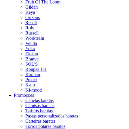
Fruit Of The Loom
Gildan
Keya
Orizons
Result
Roly
Russell
Workteam
Velilla
Yoko
Ekston
Branve
SOL'S
Roupas TH
Kariban
Proact
K-up
Ki-mood
Promoções
Canetas baratas
Camisas baratas
T-shirts baratas
Pastas personalizadas baratas
Carteiras baratas
Forros polares baratos