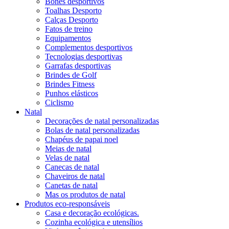
Bonés desportivos
Toalhas Desporto
Calças Desporto
Fatos de treino
Equipamentos
Complementos desportivos
Tecnologias desportivas
Garrafas desportivas
Brindes de Golf
Brindes Fitness
Punhos elásticos
Ciclismo
Natal
Decorações de natal personalizadas
Bolas de natal personalizadas
Chapéus de papai noel
Meias de natal
Velas de natal
Canecas de natal
Chaveiros de natal
Canetas de natal
Mas os produtos de natal
Produtos eco-responsáveis
Casa e decoração ecológicas.
Cozinha ecológica e utensílios