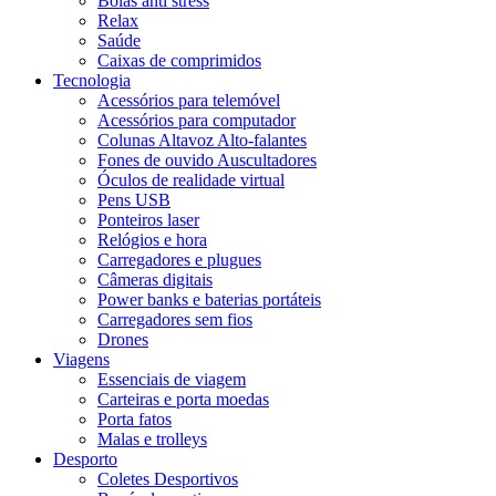
Bolas anti stress
Relax
Saúde
Caixas de comprimidos
Tecnologia
Acessórios para telemóvel
Acessórios para computador
Colunas Altavoz Alto-falantes
Fones de ouvido Auscultadores
Óculos de realidade virtual
Pens USB
Ponteiros laser
Relógios e hora
Carregadores e plugues
Câmeras digitais
Power banks e baterias portáteis
Carregadores sem fios
Drones
Viagens
Essenciais de viagem
Carteiras e porta moedas
Porta fatos
Malas e trolleys
Desporto
Coletes Desportivos