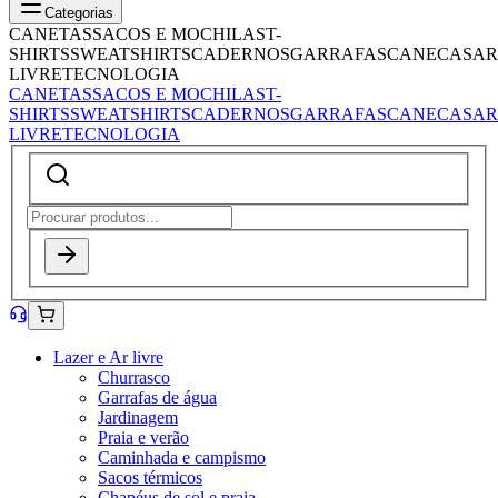
Categorias
CANETAS
SACOS E MOCHILAS
T-
SHIRTS
SWEATSHIRTS
CADERNOS
GARRAFAS
CANECAS
AR
LIVRE
TECNOLOGIA
CANETAS
SACOS E MOCHILAS
T-
SHIRTS
SWEATSHIRTS
CADERNOS
GARRAFAS
CANECAS
AR
LIVRE
TECNOLOGIA
Lazer e Ar livre
Churrasco
Garrafas de água
Jardinagem
Praia e verão
Caminhada e campismo
Sacos térmicos
Chapéus de sol e praia