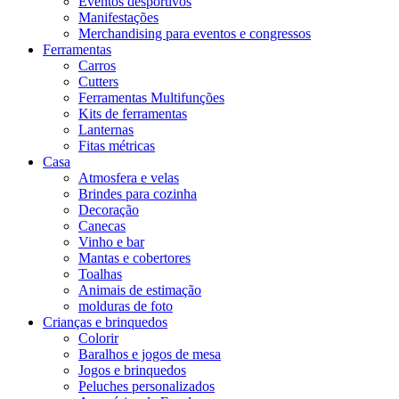
Eventos desportivos
Manifestações
Merchandising para eventos e congressos
Ferramentas
Carros
Cutters
Ferramentas Multifunções
Kits de ferramentas
Lanternas
Fitas métricas
Casa
Atmosfera e velas
Brindes para cozinha
Decoração
Canecas
Vinho e bar
Mantas e cobertores
Toalhas
Animais de estimação
molduras de foto
Crianças e brinquedos
Colorir
Baralhos e jogos de mesa
Jogos e brinquedos
Peluches personalizados