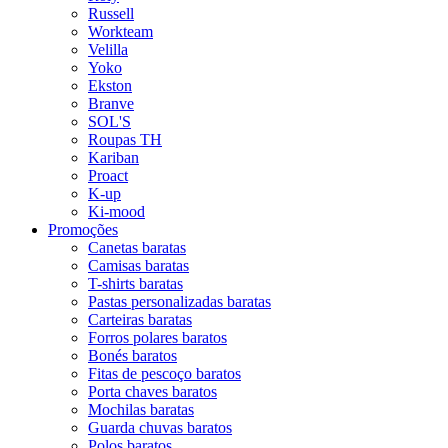
Russell
Workteam
Velilla
Yoko
Ekston
Branve
SOL'S
Roupas TH
Kariban
Proact
K-up
Ki-mood
Promoções
Canetas baratas
Camisas baratas
T-shirts baratas
Pastas personalizadas baratas
Carteiras baratas
Forros polares baratos
Bonés baratos
Fitas de pescoço baratos
Porta chaves baratos
Mochilas baratas
Guarda chuvas baratos
Polos baratos