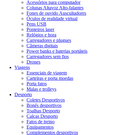
Acessórios para computador
Colunas Altavoz Alto-falantes
Fones de ouvido Auscultadores
Óculos de realidade virtual
Pens USB
Ponteiros laser
Relógios e hora
Carregadores e plugues
Câmeras digitais
Power banks e baterias portáteis
Carregadores sem fios
Drones
Viagens
Essenciais de viagem
Carteiras e porta moedas
Porta fatos
Malas e trolleys
Desporto
Coletes Desportivos
Bonés desportivos
Toalhas Desporto
Calças Desporto
Fatos de treino
Equipamentos
Complementos desportivos