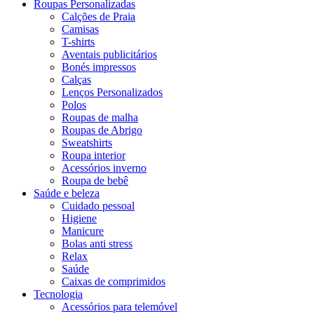
Roupas Personalizadas
Calções de Praia
Camisas
T-shirts
Aventais publicitários
Bonés impressos
Calças
Lenços Personalizados
Polos
Roupas de malha
Roupas de Abrigo
Sweatshirts
Roupa interior
Acessórios inverno
Roupa de bebê
Saúde e beleza
Cuidado pessoal
Higiene
Manicure
Bolas anti stress
Relax
Saúde
Caixas de comprimidos
Tecnologia
Acessórios para telemóvel