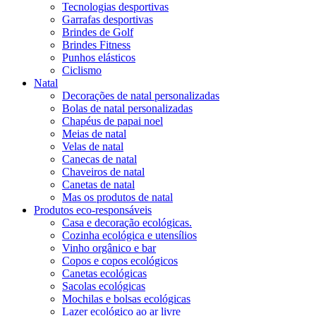
Tecnologias desportivas
Garrafas desportivas
Brindes de Golf
Brindes Fitness
Punhos elásticos
Ciclismo
Natal
Decorações de natal personalizadas
Bolas de natal personalizadas
Chapéus de papai noel
Meias de natal
Velas de natal
Canecas de natal
Chaveiros de natal
Canetas de natal
Mas os produtos de natal
Produtos eco-responsáveis
Casa e decoração ecológicas.
Cozinha ecológica e utensílios
Vinho orgânico e bar
Copos e copos ecológicos
Canetas ecológicas
Sacolas ecológicas
Mochilas e bolsas ecológicas
Lazer ecológico ao ar livre