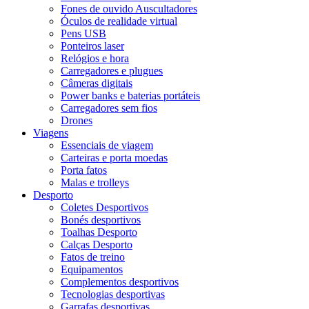
Fones de ouvido Auscultadores
Óculos de realidade virtual
Pens USB
Ponteiros laser
Relógios e hora
Carregadores e plugues
Câmeras digitais
Power banks e baterias portáteis
Carregadores sem fios
Drones
Viagens
Essenciais de viagem
Carteiras e porta moedas
Porta fatos
Malas e trolleys
Desporto
Coletes Desportivos
Bonés desportivos
Toalhas Desporto
Calças Desporto
Fatos de treino
Equipamentos
Complementos desportivos
Tecnologias desportivas
Garrafas desportivas