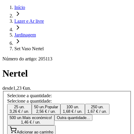
Início
Lazer e Ar livre
Jardinagem
Set Vaso Nertel
Número do artigo: 205113
Nertel
desde
1,23 €
un.
Selecione a quantidade:
Selecione a quantidade:
25 un.
50 un.
Popular
100 un.
250 un.
3,26 € / un.
2,56 € / un.
1,68 € / un.
1,67 € / un.
500 un.
Mais económico!
Outra quantidade...
1,46 € / un.
Adicionar ao carrinho