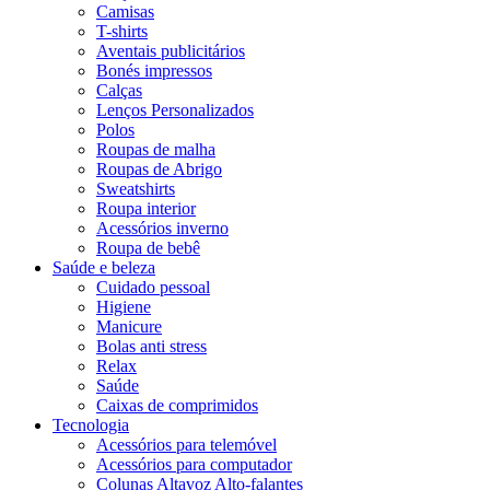
Camisas
T-shirts
Aventais publicitários
Bonés impressos
Calças
Lenços Personalizados
Polos
Roupas de malha
Roupas de Abrigo
Sweatshirts
Roupa interior
Acessórios inverno
Roupa de bebê
Saúde e beleza
Cuidado pessoal
Higiene
Manicure
Bolas anti stress
Relax
Saúde
Caixas de comprimidos
Tecnologia
Acessórios para telemóvel
Acessórios para computador
Colunas Altavoz Alto-falantes