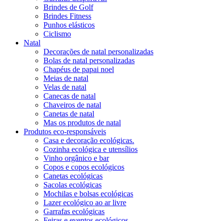
Brindes de Golf
Brindes Fitness
Punhos elásticos
Ciclismo
Natal
Decorações de natal personalizadas
Bolas de natal personalizadas
Chapéus de papai noel
Meias de natal
Velas de natal
Canecas de natal
Chaveiros de natal
Canetas de natal
Mas os produtos de natal
Produtos eco-responsáveis
Casa e decoração ecológicas.
Cozinha ecológica e utensílios
Vinho orgânico e bar
Copos e copos ecológicos
Canetas ecológicas
Sacolas ecológicas
Mochilas e bolsas ecológicas
Lazer ecológico ao ar livre
Garrafas ecológicas
Feiras e eventos ecológicos