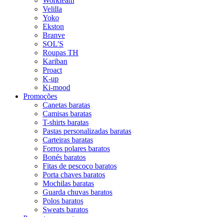
Workteam
Velilla
Yoko
Ekston
Branve
SOL'S
Roupas TH
Kariban
Proact
K-up
Ki-mood
Promoções
Canetas baratas
Camisas baratas
T-shirts baratas
Pastas personalizadas baratas
Carteiras baratas
Forros polares baratos
Bonés baratos
Fitas de pescoço baratos
Porta chaves baratos
Mochilas baratas
Guarda chuvas baratos
Polos baratos
Sweats baratos