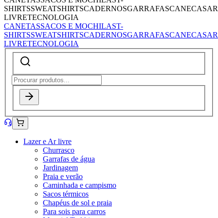
SHIRTS
SWEATSHIRTS
CADERNOS
GARRAFAS
CANECAS
AR
LIVRE
TECNOLOGIA
CANETAS
SACOS E MOCHILAS
T-
SHIRTS
SWEATSHIRTS
CADERNOS
GARRAFAS
CANECAS
AR
LIVRE
TECNOLOGIA
Lazer e Ar livre
Churrasco
Garrafas de água
Jardinagem
Praia e verão
Caminhada e campismo
Sacos térmicos
Chapéus de sol e praia
Para sois para carros