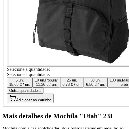
Selecione a quantidade:
Selecione a quantidade:
5 un.
10 un.
Popular
25 un.
50 un.
100 un.
Mai
15,68 € / un.
11,36 € / un.
6,78 € / un.
6,50 € / un.
5,55 
Outra quantidade...
Adicionar ao carrinho
Mais detalhes de Mochila "Utah" 23L
Mochila com alças acolchoadas, dois bolsos laterais em rede, bolso