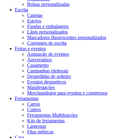
Bolsas personalizadas
Escrita
Canetas
Estojos
Fundas e embalagens
Lápis personalizados
Marcadores fluorescentes personalizados
Conjuntos de escrita
Feiras e eventos
Animação de eventos
Aniversários
Casamento
Campanhas eleitorais
Despedidas de solteiro
Eventos desportivos
Manifestações
Merchandising para eventos e congressos
Ferramentas
Carros
Cutters
Ferramentas Multifunções
Kits de ferramentas
Lanternas
Fitas métricas
Casa