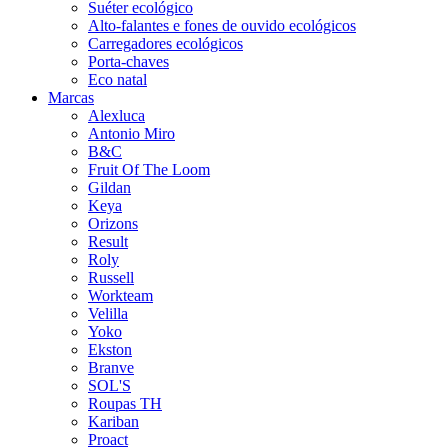
Suéter ecológico
Alto-falantes e fones de ouvido ecológicos
Carregadores ecológicos
Porta-chaves
Eco natal
Marcas
Alexluca
Antonio Miro
B&C
Fruit Of The Loom
Gildan
Keya
Orizons
Result
Roly
Russell
Workteam
Velilla
Yoko
Ekston
Branve
SOL'S
Roupas TH
Kariban
Proact