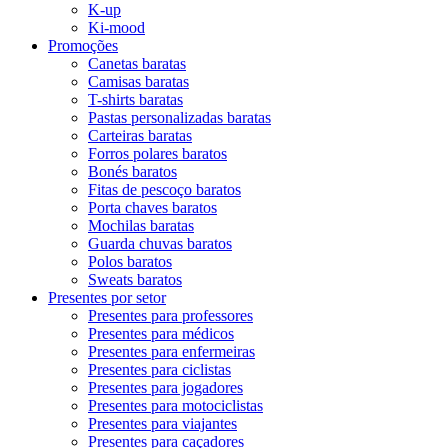
K-up
Ki-mood
Promoções
Canetas baratas
Camisas baratas
T-shirts baratas
Pastas personalizadas baratas
Carteiras baratas
Forros polares baratos
Bonés baratos
Fitas de pescoço baratos
Porta chaves baratos
Mochilas baratas
Guarda chuvas baratos
Polos baratos
Sweats baratos
Presentes por setor
Presentes para professores
Presentes para médicos
Presentes para enfermeiras
Presentes para ciclistas
Presentes para jogadores
Presentes para motociclistas
Presentes para viajantes
Presentes para caçadores