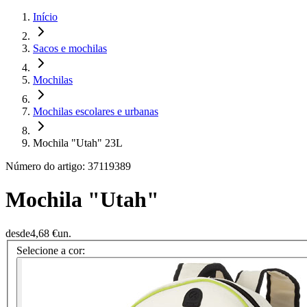
Início
Sacos e mochilas
Mochilas
Mochilas escolares e urbanas
Mochila "Utah" 23L
Número do artigo: 37119389
Mochila "Utah"
desde
4,68 €
un.
Selecione a cor: