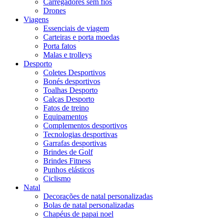
Carregadores sem fios
Drones
Viagens
Essenciais de viagem
Carteiras e porta moedas
Porta fatos
Malas e trolleys
Desporto
Coletes Desportivos
Bonés desportivos
Toalhas Desporto
Calças Desporto
Fatos de treino
Equipamentos
Complementos desportivos
Tecnologias desportivas
Garrafas desportivas
Brindes de Golf
Brindes Fitness
Punhos elásticos
Ciclismo
Natal
Decorações de natal personalizadas
Bolas de natal personalizadas
Chapéus de papai noel