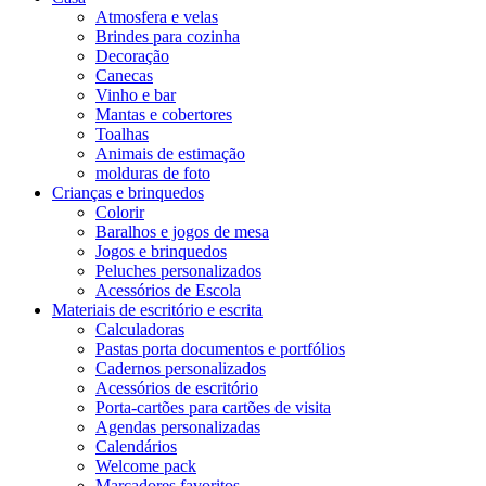
Atmosfera e velas
Brindes para cozinha
Decoração
Canecas
Vinho e bar
Mantas e cobertores
Toalhas
Animais de estimação
molduras de foto
Crianças e brinquedos
Colorir
Baralhos e jogos de mesa
Jogos e brinquedos
Peluches personalizados
Acessórios de Escola
Materiais de escritório e escrita
Calculadoras
Pastas porta documentos e portfólios
Cadernos personalizados
Acessórios de escritório
Porta-cartões para cartões de visita
Agendas personalizadas
Calendários
Welcome pack
Marcadores favoritos