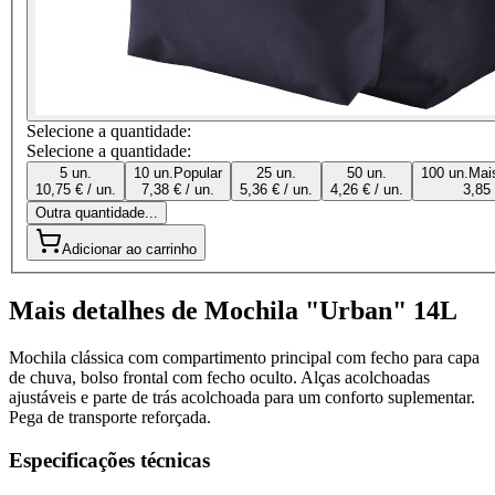
Selecione a quantidade:
Selecione a quantidade:
5 un.
10 un.
Popular
25 un.
50 un.
100 un.
Mai
10,75 € / un.
7,38 € / un.
5,36 € / un.
4,26 € / un.
3,85 
Outra quantidade...
Adicionar ao carrinho
Mais detalhes de Mochila "Urban" 14L
Mochila clássica com compartimento principal com fecho para capa
de chuva, bolso frontal com fecho oculto. Alças acolchoadas
ajustáveis ​​e parte de trás acolchoada para um conforto suplementar.
Pega de transporte reforçada.
Especificações técnicas