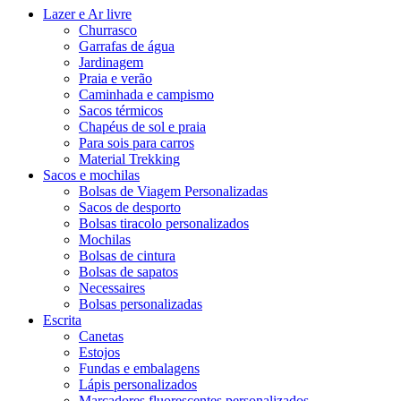
Lazer e Ar livre
Churrasco
Garrafas de água
Jardinagem
Praia e verão
Caminhada e campismo
Sacos térmicos
Chapéus de sol e praia
Para sois para carros
Material Trekking
Sacos e mochilas
Bolsas de Viagem Personalizadas
Sacos de desporto
Bolsas tiracolo personalizados
Mochilas
Bolsas de cintura
Bolsas de sapatos
Necessaires
Bolsas personalizadas
Escrita
Canetas
Estojos
Fundas e embalagens
Lápis personalizados
Marcadores fluorescentes personalizados