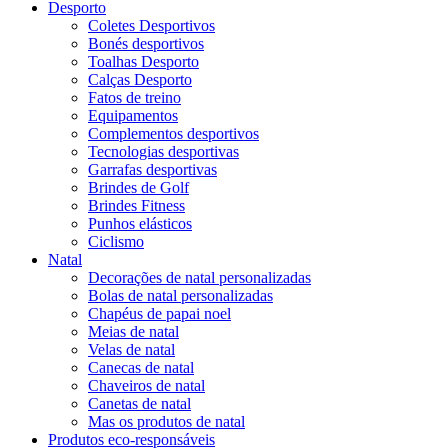
Desporto
Coletes Desportivos
Bonés desportivos
Toalhas Desporto
Calças Desporto
Fatos de treino
Equipamentos
Complementos desportivos
Tecnologias desportivas
Garrafas desportivas
Brindes de Golf
Brindes Fitness
Punhos elásticos
Ciclismo
Natal
Decorações de natal personalizadas
Bolas de natal personalizadas
Chapéus de papai noel
Meias de natal
Velas de natal
Canecas de natal
Chaveiros de natal
Canetas de natal
Mas os produtos de natal
Produtos eco-responsáveis