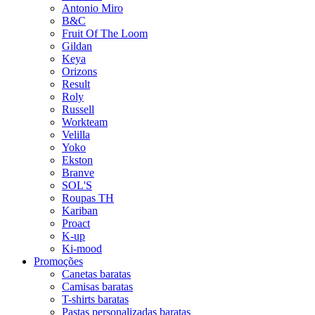
Antonio Miro
B&C
Fruit Of The Loom
Gildan
Keya
Orizons
Result
Roly
Russell
Workteam
Velilla
Yoko
Ekston
Branve
SOL'S
Roupas TH
Kariban
Proact
K-up
Ki-mood
Promoções
Canetas baratas
Camisas baratas
T-shirts baratas
Pastas personalizadas baratas