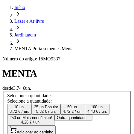
Início
Lazer e Ar livre
Jardinagem
MENTA Porta sementes Menta
Número do artigo: 15MO9337
MENTA
desde
3,74 €
un.
Selecione a quantidade:
Selecione a quantidade:
10 un.
25 un.
Popular
50 un.
100 un.
8,72 € / un.
5,32 € / un.
4,72 € / un.
4,43 € / un.
250 un.
Mais económico!
Outra quantidade...
4,26 € / un.
Adicionar ao carrinho