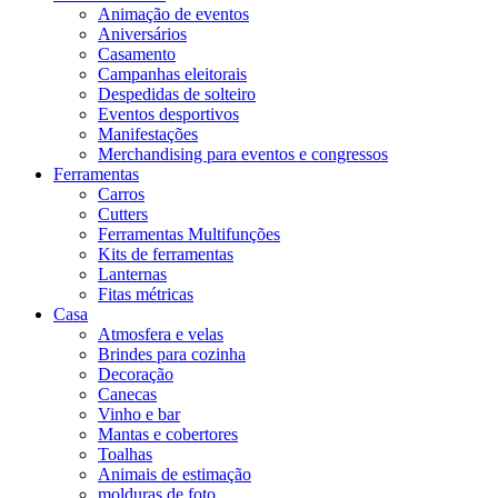
Animação de eventos
Aniversários
Casamento
Campanhas eleitorais
Despedidas de solteiro
Eventos desportivos
Manifestações
Merchandising para eventos e congressos
Ferramentas
Carros
Cutters
Ferramentas Multifunções
Kits de ferramentas
Lanternas
Fitas métricas
Casa
Atmosfera e velas
Brindes para cozinha
Decoração
Canecas
Vinho e bar
Mantas e cobertores
Toalhas
Animais de estimação
molduras de foto