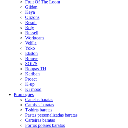
Fruit Of The Loom
Gildan
Keya
Orizons
Result
Roly
Russell
Workteam
Velilla
Yoko
Ekston
Branve
SOL'S
Roupas TH
Kariban
Proact
K-up
Ki-mood
Promoções
Canetas baratas
Camisas baratas
T-shirts baratas
Pastas personalizadas baratas
Carteiras baratas
Forros polares baratos