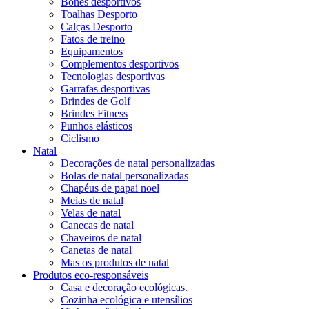
Bonés desportivos
Toalhas Desporto
Calças Desporto
Fatos de treino
Equipamentos
Complementos desportivos
Tecnologias desportivas
Garrafas desportivas
Brindes de Golf
Brindes Fitness
Punhos elásticos
Ciclismo
Natal
Decorações de natal personalizadas
Bolas de natal personalizadas
Chapéus de papai noel
Meias de natal
Velas de natal
Canecas de natal
Chaveiros de natal
Canetas de natal
Mas os produtos de natal
Produtos eco-responsáveis
Casa e decoração ecológicas.
Cozinha ecológica e utensílios