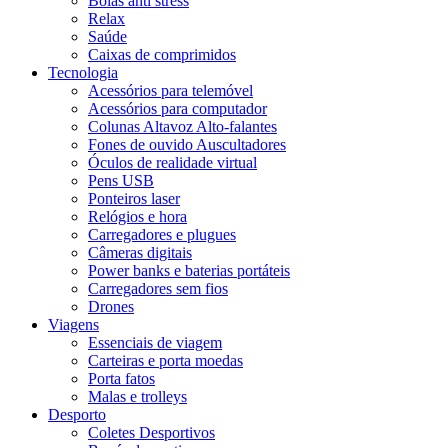
Bolas anti stress
Relax
Saúde
Caixas de comprimidos
Tecnologia
Acessórios para telemóvel
Acessórios para computador
Colunas Altavoz Alto-falantes
Fones de ouvido Auscultadores
Óculos de realidade virtual
Pens USB
Ponteiros laser
Relógios e hora
Carregadores e plugues
Câmeras digitais
Power banks e baterias portáteis
Carregadores sem fios
Drones
Viagens
Essenciais de viagem
Carteiras e porta moedas
Porta fatos
Malas e trolleys
Desporto
Coletes Desportivos