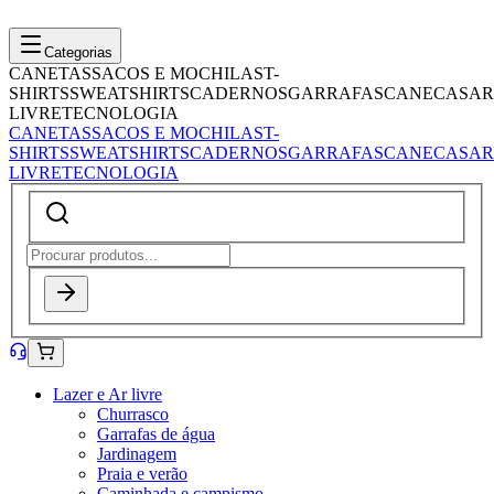
Categorias
CANETAS
SACOS E MOCHILAS
T-
SHIRTS
SWEATSHIRTS
CADERNOS
GARRAFAS
CANECAS
AR
LIVRE
TECNOLOGIA
CANETAS
SACOS E MOCHILAS
T-
SHIRTS
SWEATSHIRTS
CADERNOS
GARRAFAS
CANECAS
AR
LIVRE
TECNOLOGIA
Lazer e Ar livre
Churrasco
Garrafas de água
Jardinagem
Praia e verão
Caminhada e campismo