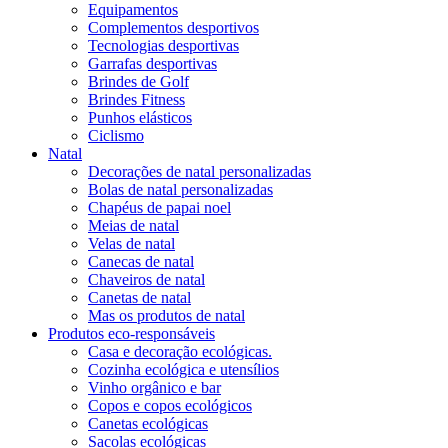
Equipamentos
Complementos desportivos
Tecnologias desportivas
Garrafas desportivas
Brindes de Golf
Brindes Fitness
Punhos elásticos
Ciclismo
Natal
Decorações de natal personalizadas
Bolas de natal personalizadas
Chapéus de papai noel
Meias de natal
Velas de natal
Canecas de natal
Chaveiros de natal
Canetas de natal
Mas os produtos de natal
Produtos eco-responsáveis
Casa e decoração ecológicas.
Cozinha ecológica e utensílios
Vinho orgânico e bar
Copos e copos ecológicos
Canetas ecológicas
Sacolas ecológicas