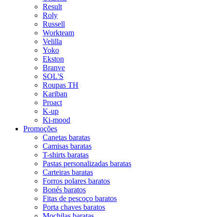
Result
Roly
Russell
Workteam
Velilla
Yoko
Ekston
Branve
SOL'S
Roupas TH
Kariban
Proact
K-up
Ki-mood
Promoções
Canetas baratas
Camisas baratas
T-shirts baratas
Pastas personalizadas baratas
Carteiras baratas
Forros polares baratos
Bonés baratos
Fitas de pescoço baratos
Porta chaves baratos
Mochilas baratas