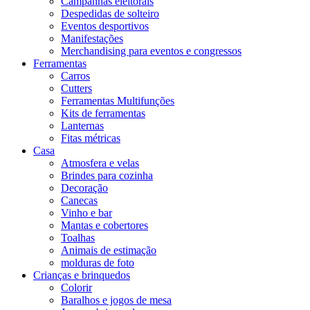
Campanhas eleitorais
Despedidas de solteiro
Eventos desportivos
Manifestações
Merchandising para eventos e congressos
Ferramentas
Carros
Cutters
Ferramentas Multifunções
Kits de ferramentas
Lanternas
Fitas métricas
Casa
Atmosfera e velas
Brindes para cozinha
Decoração
Canecas
Vinho e bar
Mantas e cobertores
Toalhas
Animais de estimação
molduras de foto
Crianças e brinquedos
Colorir
Baralhos e jogos de mesa