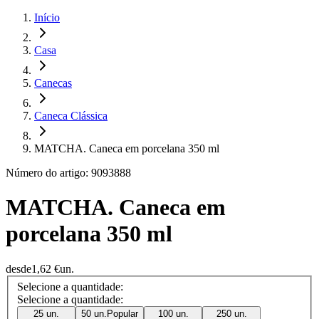
Início
Casa
Canecas
Caneca Clássica
MATCHA. Caneca em porcelana 350 ml
Número do artigo: 9093888
MATCHA. Caneca em
porcelana 350 ml
desde
1,62 €
un.
Selecione a quantidade:
Selecione a quantidade:
25 un.
50 un.
Popular
100 un.
250 un.