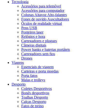
Tecnologia
Acessórios para telemóvel
Acessórios para computador
Colunas Altavoz Alto-falantes
Fones de ouvido Auscultadores
Óculos de realidade virtual
Pens USB
Ponteiros laser
Relógios e hora
Carregadores e plugues
Câmeras digitais
Power banks e baterias portáteis
Carregadores sem fios
Drones
Viagens
Essenciais de viagem
Carteiras e porta moedas
Porta fatos
Malas e trolleys
Desporto
Coletes Desportivos
Bonés desportivos
Toalhas Desporto
Calças Desporto
Fatos de treino