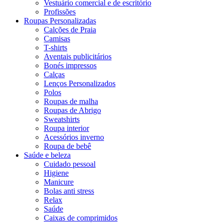
Vestuário comercial e de escritório
Profissões
Roupas Personalizadas
Calções de Praia
Camisas
T-shirts
Aventais publicitários
Bonés impressos
Calças
Lenços Personalizados
Polos
Roupas de malha
Roupas de Abrigo
Sweatshirts
Roupa interior
Acessórios inverno
Roupa de bebê
Saúde e beleza
Cuidado pessoal
Higiene
Manicure
Bolas anti stress
Relax
Saúde
Caixas de comprimidos