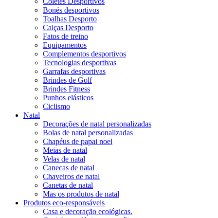
Coletes Desportivos
Bonés desportivos
Toalhas Desporto
Calças Desporto
Fatos de treino
Equipamentos
Complementos desportivos
Tecnologias desportivas
Garrafas desportivas
Brindes de Golf
Brindes Fitness
Punhos elásticos
Ciclismo
Natal
Decorações de natal personalizadas
Bolas de natal personalizadas
Chapéus de papai noel
Meias de natal
Velas de natal
Canecas de natal
Chaveiros de natal
Canetas de natal
Mas os produtos de natal
Produtos eco-responsáveis
Casa e decoração ecológicas.