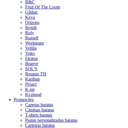
B&C
Fruit Of The Loom
Gildan
Keya
Orizons
Result
Roly
Russell
Workteam
Velilla
Yoko
Ekston
Branve
SOL'S
Roupas TH
Kariban
Proact
K-up
Ki-mood
Promoções
Canetas baratas
Camisas baratas
T-shirts baratas
Pastas personalizadas baratas
Carteiras baratas