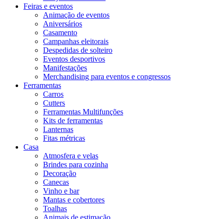
Feiras e eventos
Animação de eventos
Aniversários
Casamento
Campanhas eleitorais
Despedidas de solteiro
Eventos desportivos
Manifestações
Merchandising para eventos e congressos
Ferramentas
Carros
Cutters
Ferramentas Multifunções
Kits de ferramentas
Lanternas
Fitas métricas
Casa
Atmosfera e velas
Brindes para cozinha
Decoração
Canecas
Vinho e bar
Mantas e cobertores
Toalhas
Animais de estimação