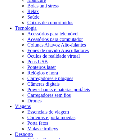
Manicure
Bolas anti stress
Relax
Saúde
Caixas de comprimidos
Tecnologia
Acessórios para telemóvel
Acessórios para computador
Colunas Altavoz Alto-falantes
Fones de ouvido Auscultadores
Óculos de realidade virtual
Pens USB
Ponteiros laser
Relógios e hora
Carregadores e plugues
Câmeras digitais
Power banks e baterias portáteis
Carregadores sem fios
Drones
Viagens
Essenciais de viagem
Carteiras e porta moedas
Porta fatos
Malas e trolleys
Desporto