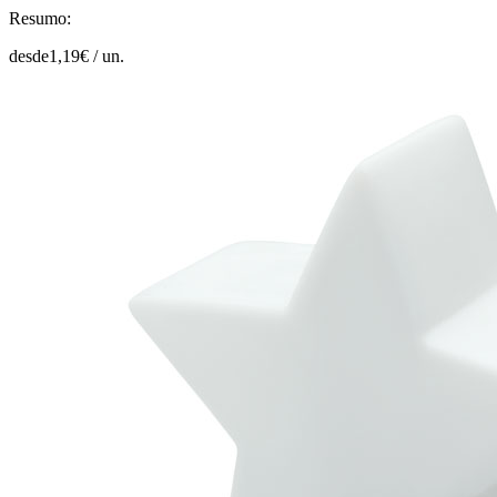
Resumo:
desde
1,19
€ /
un.