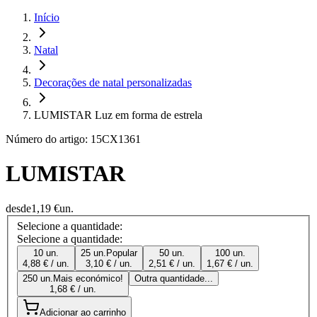
Início
Natal
Decorações de natal personalizadas
LUMISTAR Luz em forma de estrela
Número do artigo: 15CX1361
LUMISTAR
desde
1,19 €
un.
Selecione a quantidade:
Selecione a quantidade:
10 un.
25 un.
Popular
50 un.
100 un.
4,88 € / un.
3,10 € / un.
2,51 € / un.
1,67 € / un.
250 un.
Mais económico!
Outra quantidade...
1,68 € / un.
Adicionar ao carrinho