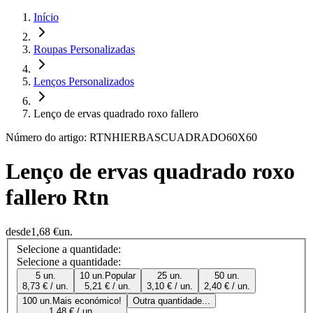
Início
Roupas Personalizadas
Lenços Personalizados
Lenço de ervas quadrado roxo fallero
Número do artigo: RTNHIERBASCUADRADO60X60
Lenço de ervas quadrado roxo
fallero Rtn
desde
1,68 €
un.
Selecione a quantidade:
Selecione a quantidade:
5 un.
10 un.
Popular
25 un.
50 un.
8,73 € / un.
5,21 € / un.
3,10 € / un.
2,40 € / un.
100 un.
Mais económico!
Outra quantidade...
1,48 € / un.