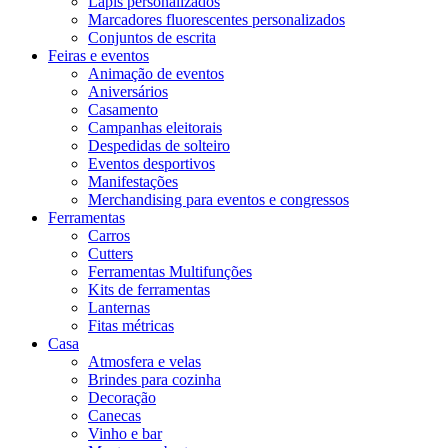
Lápis personalizados
Marcadores fluorescentes personalizados
Conjuntos de escrita
Feiras e eventos
Animação de eventos
Aniversários
Casamento
Campanhas eleitorais
Despedidas de solteiro
Eventos desportivos
Manifestações
Merchandising para eventos e congressos
Ferramentas
Carros
Cutters
Ferramentas Multifunções
Kits de ferramentas
Lanternas
Fitas métricas
Casa
Atmosfera e velas
Brindes para cozinha
Decoração
Canecas
Vinho e bar