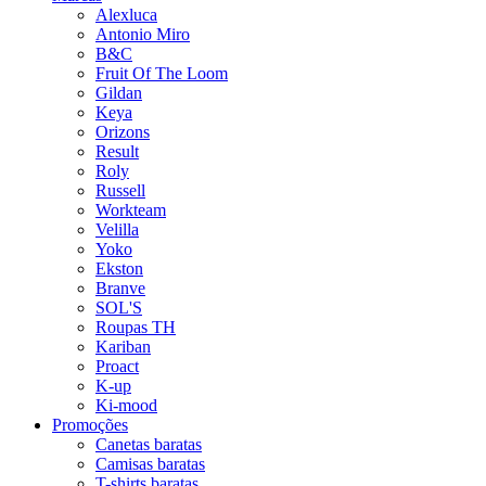
Alexluca
Antonio Miro
B&C
Fruit Of The Loom
Gildan
Keya
Orizons
Result
Roly
Russell
Workteam
Velilla
Yoko
Ekston
Branve
SOL'S
Roupas TH
Kariban
Proact
K-up
Ki-mood
Promoções
Canetas baratas
Camisas baratas
T-shirts baratas