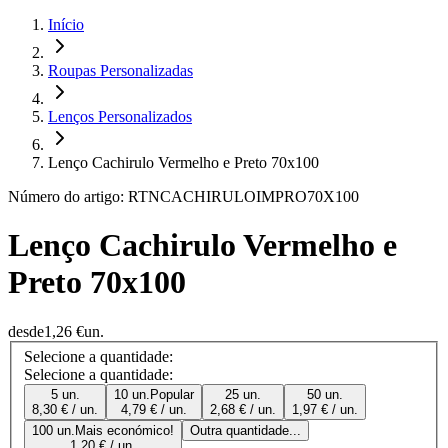
Início
Roupas Personalizadas
Lenços Personalizados
Lenço Cachirulo Vermelho e Preto 70x100
Número do artigo: RTNCACHIRULOIMPRO70X100
Lenço Cachirulo Vermelho e
Preto 70x100
desde
1,26 €
un.
Selecione a quantidade:
Selecione a quantidade:
5 un.
10 un.
Popular
25 un.
50 un.
8,30 € / un.
4,79 € / un.
2,68 € / un.
1,97 € / un.
100 un.
Mais económico!
Outra quantidade...
1,20 € / un.