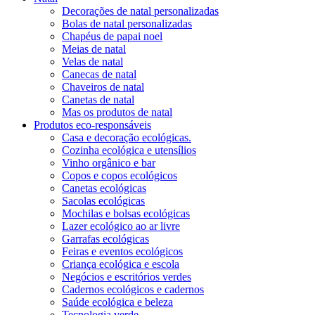
Decorações de natal personalizadas
Bolas de natal personalizadas
Chapéus de papai noel
Meias de natal
Velas de natal
Canecas de natal
Chaveiros de natal
Canetas de natal
Mas os produtos de natal
Produtos eco-responsáveis
Casa e decoração ecológicas.
Cozinha ecológica e utensílios
Vinho orgânico e bar
Copos e copos ecológicos
Canetas ecológicas
Sacolas ecológicas
Mochilas e bolsas ecológicas
Lazer ecológico ao ar livre
Garrafas ecológicas
Feiras e eventos ecológicos
Criança ecológica e escola
Negócios e escritórios verdes
Cadernos ecológicos e cadernos
Saúde ecológica e beleza
Tecnologia verde