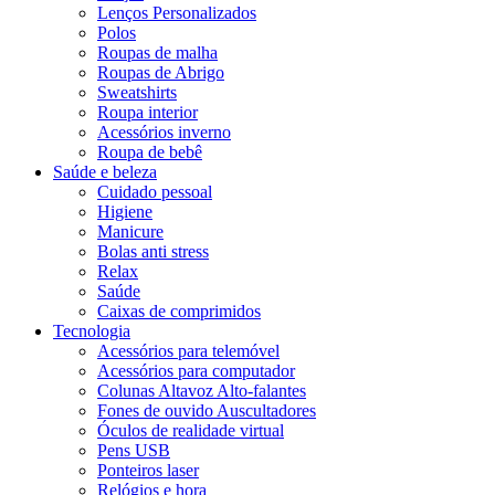
Lenços Personalizados
Polos
Roupas de malha
Roupas de Abrigo
Sweatshirts
Roupa interior
Acessórios inverno
Roupa de bebê
Saúde e beleza
Cuidado pessoal
Higiene
Manicure
Bolas anti stress
Relax
Saúde
Caixas de comprimidos
Tecnologia
Acessórios para telemóvel
Acessórios para computador
Colunas Altavoz Alto-falantes
Fones de ouvido Auscultadores
Óculos de realidade virtual
Pens USB
Ponteiros laser
Relógios e hora