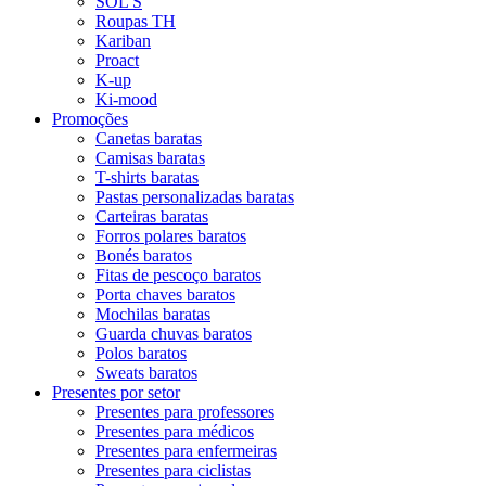
SOL'S
Roupas TH
Kariban
Proact
K-up
Ki-mood
Promoções
Canetas baratas
Camisas baratas
T-shirts baratas
Pastas personalizadas baratas
Carteiras baratas
Forros polares baratos
Bonés baratos
Fitas de pescoço baratos
Porta chaves baratos
Mochilas baratas
Guarda chuvas baratos
Polos baratos
Sweats baratos
Presentes por setor
Presentes para professores
Presentes para médicos
Presentes para enfermeiras
Presentes para ciclistas