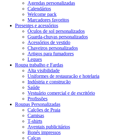
Agendas personalizadas
Calendários
Welcome pack
Marcadores favoritos
Presentes e acessórios
Óculos de sol personalizados
Guarda-chuvas personalizados
Acessórios de vestido
Chaveiros personalizados
Artigos para fumadores
Leques
Roupa trabalho e Fardas
Alta visibilidade
Uniformes de restauração e hotelaria
Indústria e construção
Saúde
Vestuário comercial e de escritório
Profissões
Roupas Personalizadas
Calções de Praia
Camisas
T-shirts
Aventais publicitários
Bonés impressos
Calças