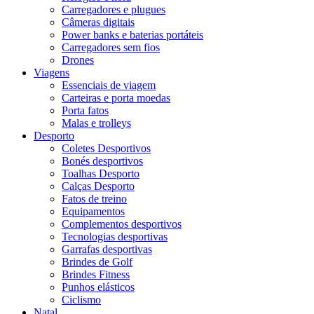
Carregadores e plugues
Câmeras digitais
Power banks e baterias portáteis
Carregadores sem fios
Drones
Viagens
Essenciais de viagem
Carteiras e porta moedas
Porta fatos
Malas e trolleys
Desporto
Coletes Desportivos
Bonés desportivos
Toalhas Desporto
Calças Desporto
Fatos de treino
Equipamentos
Complementos desportivos
Tecnologias desportivas
Garrafas desportivas
Brindes de Golf
Brindes Fitness
Punhos elásticos
Ciclismo
Natal