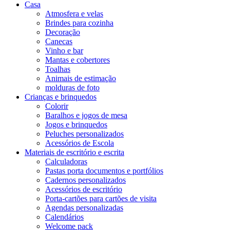
Casa
Atmosfera e velas
Brindes para cozinha
Decoração
Canecas
Vinho e bar
Mantas e cobertores
Toalhas
Animais de estimação
molduras de foto
Crianças e brinquedos
Colorir
Baralhos e jogos de mesa
Jogos e brinquedos
Peluches personalizados
Acessórios de Escola
Materiais de escritório e escrita
Calculadoras
Pastas porta documentos e portfólios
Cadernos personalizados
Acessórios de escritório
Porta-cartões para cartões de visita
Agendas personalizadas
Calendários
Welcome pack