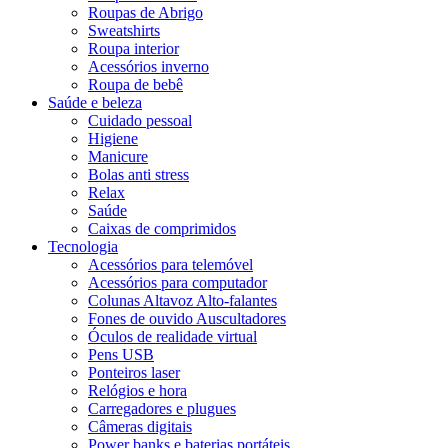
Roupas de Abrigo
Sweatshirts
Roupa interior
Acessórios inverno
Roupa de bebê
Saúde e beleza
Cuidado pessoal
Higiene
Manicure
Bolas anti stress
Relax
Saúde
Caixas de comprimidos
Tecnologia
Acessórios para telemóvel
Acessórios para computador
Colunas Altavoz Alto-falantes
Fones de ouvido Auscultadores
Óculos de realidade virtual
Pens USB
Ponteiros laser
Relógios e hora
Carregadores e plugues
Câmeras digitais
Power banks e baterias portáteis