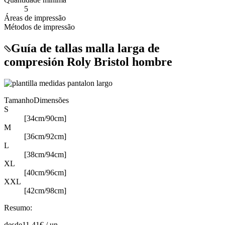
5
Áreas de impressão
Métodos de impressão
Guía de tallas malla larga de
compresión Roly Bristol hombre
Tamanho
Dimensões
S
[34cm/90cm]
M
[36cm/92cm]
L
[38cm/94cm]
XL
[40cm/96cm]
XXL
[42cm/98cm]
Resumo:
desde
11,41
€ /
un.