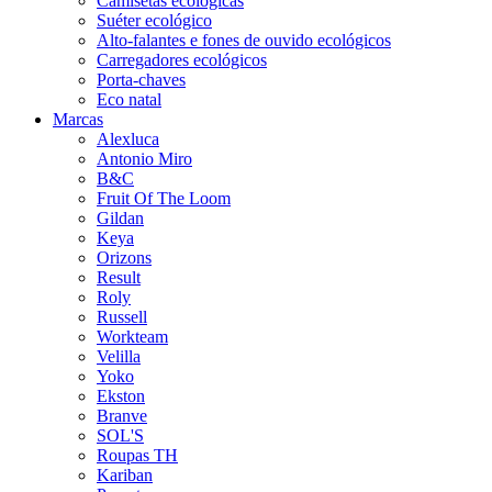
Camisetas ecológicas
Suéter ecológico
Alto-falantes e fones de ouvido ecológicos
Carregadores ecológicos
Porta-chaves
Eco natal
Marcas
Alexluca
Antonio Miro
B&C
Fruit Of The Loom
Gildan
Keya
Orizons
Result
Roly
Russell
Workteam
Velilla
Yoko
Ekston
Branve
SOL'S
Roupas TH
Kariban