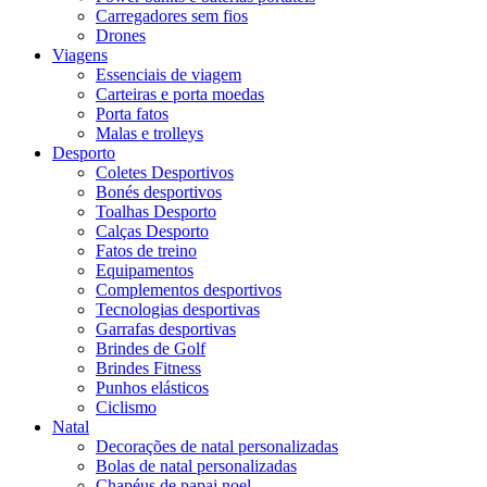
Carregadores sem fios
Drones
Viagens
Essenciais de viagem
Carteiras e porta moedas
Porta fatos
Malas e trolleys
Desporto
Coletes Desportivos
Bonés desportivos
Toalhas Desporto
Calças Desporto
Fatos de treino
Equipamentos
Complementos desportivos
Tecnologias desportivas
Garrafas desportivas
Brindes de Golf
Brindes Fitness
Punhos elásticos
Ciclismo
Natal
Decorações de natal personalizadas
Bolas de natal personalizadas
Chapéus de papai noel