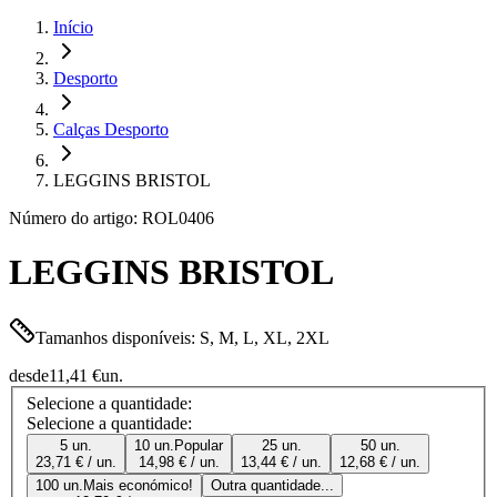
Início
Desporto
Calças Desporto
LEGGINS BRISTOL
Número do artigo: ROL0406
LEGGINS BRISTOL
Tamanhos disponíveis: S, M, L, XL, 2XL
desde
11,41 €
un.
Selecione a quantidade:
Selecione a quantidade:
5 un.
10 un.
Popular
25 un.
50 un.
23,71 € / un.
14,98 € / un.
13,44 € / un.
12,68 € / un.
100 un.
Mais económico!
Outra quantidade...