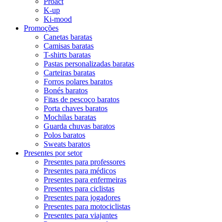
Proact
K-up
Ki-mood
Promoções
Canetas baratas
Camisas baratas
T-shirts baratas
Pastas personalizadas baratas
Carteiras baratas
Forros polares baratos
Bonés baratos
Fitas de pescoço baratos
Porta chaves baratos
Mochilas baratas
Guarda chuvas baratos
Polos baratos
Sweats baratos
Presentes por setor
Presentes para professores
Presentes para médicos
Presentes para enfermeiras
Presentes para ciclistas
Presentes para jogadores
Presentes para motociclistas
Presentes para viajantes