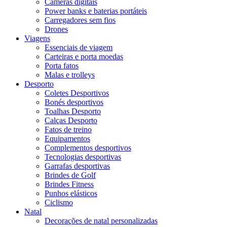
Câmeras digitais
Power banks e baterias portáteis
Carregadores sem fios
Drones
Viagens
Essenciais de viagem
Carteiras e porta moedas
Porta fatos
Malas e trolleys
Desporto
Coletes Desportivos
Bonés desportivos
Toalhas Desporto
Calças Desporto
Fatos de treino
Equipamentos
Complementos desportivos
Tecnologias desportivas
Garrafas desportivas
Brindes de Golf
Brindes Fitness
Punhos elásticos
Ciclismo
Natal
Decorações de natal personalizadas