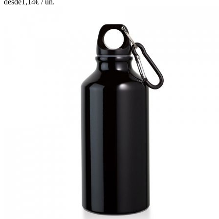
desde
1,14
€ /
un.