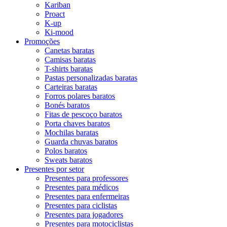
Kariban
Proact
K-up
Ki-mood
Promoções
Canetas baratas
Camisas baratas
T-shirts baratas
Pastas personalizadas baratas
Carteiras baratas
Forros polares baratos
Bonés baratos
Fitas de pescoço baratos
Porta chaves baratos
Mochilas baratas
Guarda chuvas baratos
Polos baratos
Sweats baratos
Presentes por setor
Presentes para professores
Presentes para médicos
Presentes para enfermeiras
Presentes para ciclistas
Presentes para jogadores
Presentes para motociclistas