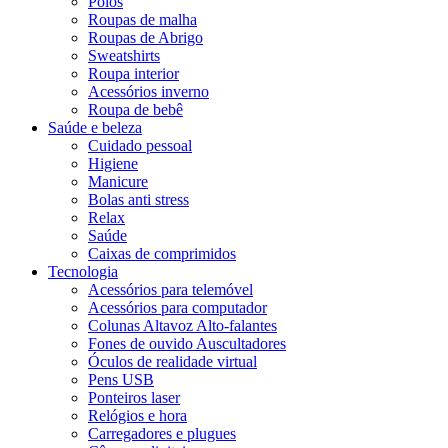
Polos
Roupas de malha
Roupas de Abrigo
Sweatshirts
Roupa interior
Acessórios inverno
Roupa de bebê
Saúde e beleza
Cuidado pessoal
Higiene
Manicure
Bolas anti stress
Relax
Saúde
Caixas de comprimidos
Tecnologia
Acessórios para telemóvel
Acessórios para computador
Colunas Altavoz Alto-falantes
Fones de ouvido Auscultadores
Óculos de realidade virtual
Pens USB
Ponteiros laser
Relógios e hora
Carregadores e plugues