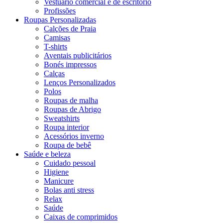
Vestuário comercial e de escritório
Profissões
Roupas Personalizadas
Calções de Praia
Camisas
T-shirts
Aventais publicitários
Bonés impressos
Calças
Lenços Personalizados
Polos
Roupas de malha
Roupas de Abrigo
Sweatshirts
Roupa interior
Acessórios inverno
Roupa de bebê
Saúde e beleza
Cuidado pessoal
Higiene
Manicure
Bolas anti stress
Relax
Saúde
Caixas de comprimidos