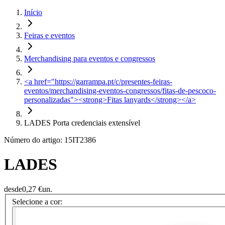
Início
Feiras e eventos
Merchandising para eventos e congressos
<a href="https://garrampa.pt/c/presentes-feiras-
eventos/merchandising-eventos-congressos/fitas-de-pescoco-
personalizadas"><strong>Fitas lanyards</strong></a>
LADES Porta credenciais extensível
Número do artigo: 15IT2386
LADES
desde
0,27 €
un.
Selecione a cor: