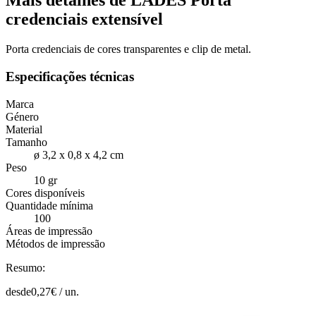
Mais detalhes de LADES Porta
credenciais extensível
Porta credenciais de cores transparentes e clip de metal.
Especificações técnicas
Marca
Género
Material
Tamanho
ø 3,2 x 0,8 x 4,2 cm
Peso
10 gr
Cores disponíveis
Quantidade mínima
100
Áreas de impressão
Métodos de impressão
Resumo:
desde
0,27
€ /
un.