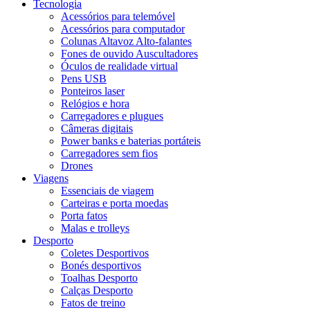
Tecnologia
Acessórios para telemóvel
Acessórios para computador
Colunas Altavoz Alto-falantes
Fones de ouvido Auscultadores
Óculos de realidade virtual
Pens USB
Ponteiros laser
Relógios e hora
Carregadores e plugues
Câmeras digitais
Power banks e baterias portáteis
Carregadores sem fios
Drones
Viagens
Essenciais de viagem
Carteiras e porta moedas
Porta fatos
Malas e trolleys
Desporto
Coletes Desportivos
Bonés desportivos
Toalhas Desporto
Calças Desporto
Fatos de treino