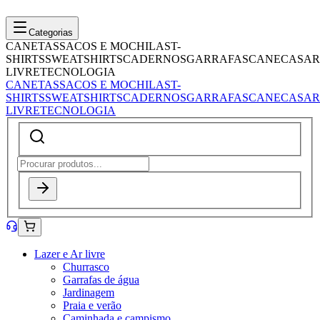
Categorias
CANETAS
SACOS E MOCHILAS
T-
SHIRTS
SWEATSHIRTS
CADERNOS
GARRAFAS
CANECAS
AR
LIVRE
TECNOLOGIA
CANETAS
SACOS E MOCHILAS
T-
SHIRTS
SWEATSHIRTS
CADERNOS
GARRAFAS
CANECAS
AR
LIVRE
TECNOLOGIA
Lazer e Ar livre
Churrasco
Garrafas de água
Jardinagem
Praia e verão
Caminhada e campismo