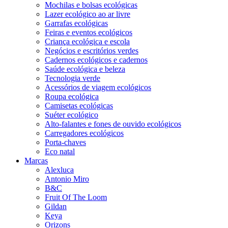
Mochilas e bolsas ecológicas
Lazer ecológico ao ar livre
Garrafas ecológicas
Feiras e eventos ecológicos
Criança ecológica e escola
Negócios e escritórios verdes
Cadernos ecológicos e cadernos
Saúde ecológica e beleza
Tecnologia verde
Acessórios de viagem ecológicos
Roupa ecológica
Camisetas ecológicas
Suéter ecológico
Alto-falantes e fones de ouvido ecológicos
Carregadores ecológicos
Porta-chaves
Eco natal
Marcas
Alexluca
Antonio Miro
B&C
Fruit Of The Loom
Gildan
Keya
Orizons