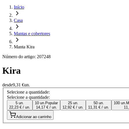
Início
Casa
Mantas e cobertores
Manta Kira
Número do artigo: 207248
Kira
desde
9,31 €
un.
Selecione a quantidade:
Selecione a quantidade:
5 un.
10 un.
Popular
25 un.
50 un.
100 un.
M
22,23 € / un.
14,17 € / un.
12,92 € / un.
11,31 € / un.
11,
Adicionar ao carrinho