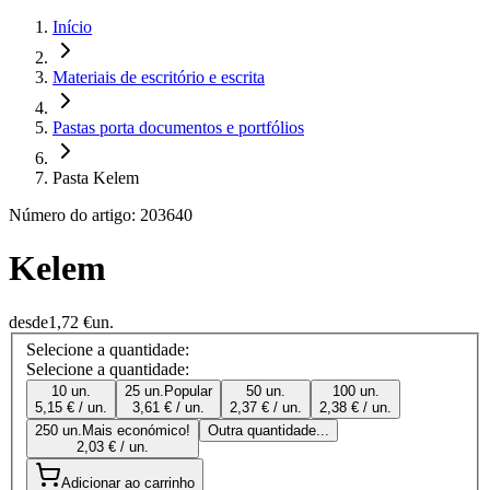
Início
Materiais de escritório e escrita
Pastas porta documentos e portfólios
Pasta Kelem
Número do artigo: 203640
Kelem
desde
1,72 €
un.
Selecione a quantidade:
Selecione a quantidade:
10 un.
25 un.
Popular
50 un.
100 un.
5,15 € / un.
3,61 € / un.
2,37 € / un.
2,38 € / un.
250 un.
Mais económico!
Outra quantidade...
2,03 € / un.
Adicionar ao carrinho