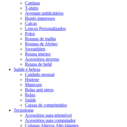
Camisas
T-shirts
Aventais publicitários
Bonés impressos
Calças
Lenços Personalizados
Polos
Roupas de malha
Roupas de Abrigo
Sweatshirts
Roupa interior
Acessórios inverno
Roupa de bebê
Saúde e beleza
Cuidado pessoal
Higiene
Manicure
Bolas anti stress
Relax
Saúde
Caixas de comprimidos
Tecnologia
Acessórios para telemóvel
Acessórios para computador
Colunas Altavoz Alto-falantes