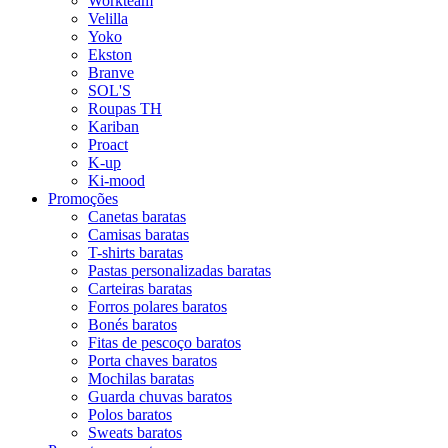
Workteam
Velilla
Yoko
Ekston
Branve
SOL'S
Roupas TH
Kariban
Proact
K-up
Ki-mood
Promoções
Canetas baratas
Camisas baratas
T-shirts baratas
Pastas personalizadas baratas
Carteiras baratas
Forros polares baratos
Bonés baratos
Fitas de pescoço baratos
Porta chaves baratos
Mochilas baratas
Guarda chuvas baratos
Polos baratos
Sweats baratos