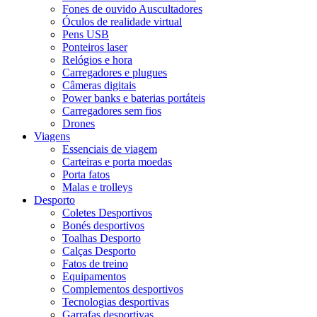
Fones de ouvido Auscultadores
Óculos de realidade virtual
Pens USB
Ponteiros laser
Relógios e hora
Carregadores e plugues
Câmeras digitais
Power banks e baterias portáteis
Carregadores sem fios
Drones
Viagens
Essenciais de viagem
Carteiras e porta moedas
Porta fatos
Malas e trolleys
Desporto
Coletes Desportivos
Bonés desportivos
Toalhas Desporto
Calças Desporto
Fatos de treino
Equipamentos
Complementos desportivos
Tecnologias desportivas
Garrafas desportivas