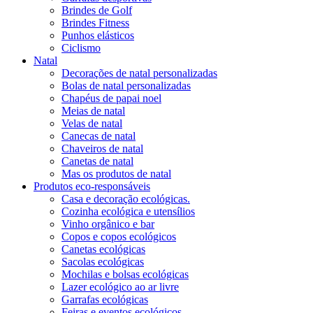
Brindes de Golf
Brindes Fitness
Punhos elásticos
Ciclismo
Natal
Decorações de natal personalizadas
Bolas de natal personalizadas
Chapéus de papai noel
Meias de natal
Velas de natal
Canecas de natal
Chaveiros de natal
Canetas de natal
Mas os produtos de natal
Produtos eco-responsáveis
Casa e decoração ecológicas.
Cozinha ecológica e utensílios
Vinho orgânico e bar
Copos e copos ecológicos
Canetas ecológicas
Sacolas ecológicas
Mochilas e bolsas ecológicas
Lazer ecológico ao ar livre
Garrafas ecológicas
Feiras e eventos ecológicos