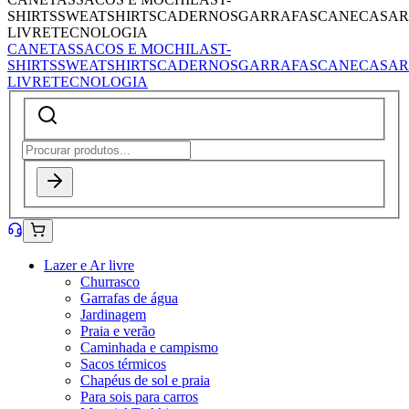
SHIRTS
SWEATSHIRTS
CADERNOS
GARRAFAS
CANECAS
AR
LIVRE
TECNOLOGIA
CANETAS
SACOS E MOCHILAS
T-
SHIRTS
SWEATSHIRTS
CADERNOS
GARRAFAS
CANECAS
AR
LIVRE
TECNOLOGIA
Lazer e Ar livre
Churrasco
Garrafas de água
Jardinagem
Praia e verão
Caminhada e campismo
Sacos térmicos
Chapéus de sol e praia
Para sois para carros