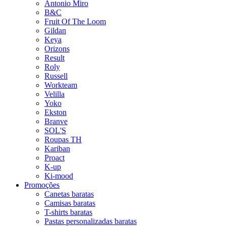
Antonio Miro
B&C
Fruit Of The Loom
Gildan
Keya
Orizons
Result
Roly
Russell
Workteam
Velilla
Yoko
Ekston
Branve
SOL'S
Roupas TH
Kariban
Proact
K-up
Ki-mood
Promoções
Canetas baratas
Camisas baratas
T-shirts baratas
Pastas personalizadas baratas