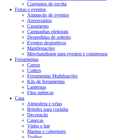
Conjuntos de escrita
Feiras e eventos
Animação de eventos
Aniversários
Casamento
Campanhas eleitorais
Despedidas de solteiro
Eventos desportivos
Manifestações
Merchandising para eventos e congressos
Ferramentas
Carros
Cutters
Ferramentas Multifunções
Kits de ferramentas
Lanternas
Fitas métricas
Casa
Atmosfera e velas
Brindes para cozinha
Decoração
Canecas
Vinho e bar
Mantas e cobertores
Toalhas