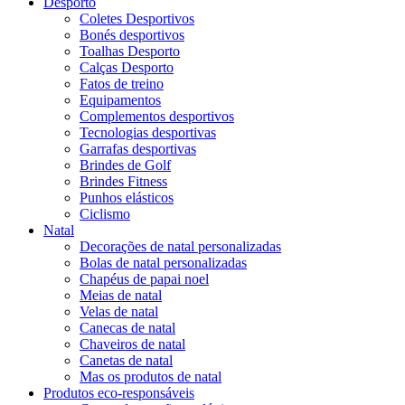
Desporto
Coletes Desportivos
Bonés desportivos
Toalhas Desporto
Calças Desporto
Fatos de treino
Equipamentos
Complementos desportivos
Tecnologias desportivas
Garrafas desportivas
Brindes de Golf
Brindes Fitness
Punhos elásticos
Ciclismo
Natal
Decorações de natal personalizadas
Bolas de natal personalizadas
Chapéus de papai noel
Meias de natal
Velas de natal
Canecas de natal
Chaveiros de natal
Canetas de natal
Mas os produtos de natal
Produtos eco-responsáveis