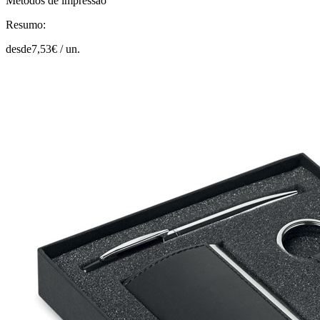
Métodos de impressão
Resumo:
desde
7,53
€ /
un.