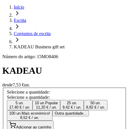
Início
Escrita
Conjuntos de escrita
KADEAU Business gift set
Número do artigo: 15MO8406
KADEAU
desde
7,53 €
un.
Selecione a quantidade:
Selecione a quantidade:
5 un.
10 un.
Popular
25 un.
50 un.
17,40 € / un.
11,20 € / un.
9,42 € / un.
8,82 € / un.
100 un.
Mais económico!
Outra quantidade...
8,52 € / un.
Adicionar ao carrinho