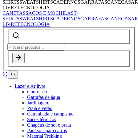
SHIRTS
SWEATSHIRTS
CADERNOS
GARRAFAS
CANECAS
AR
LIVRE
TECNOLOGIA
CANETAS
SACOS E MOCHILAS
T-
SHIRTS
SWEATSHIRTS
CADERNOS
GARRAFAS
CANECAS
AR
LIVRE
TECNOLOGIA
Lazer e Ar livre
Churrasco
Garrafas de água
Jardinagem
Praia e verão
Caminhada e campismo
Sacos térmicos
Chapéus de sol e praia
Para sois para carros
Material Trekking