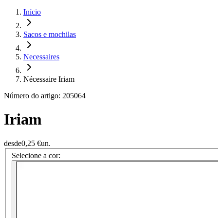
Início
Sacos e mochilas
Necessaires
Nécessaire Iriam
Número do artigo: 205064
Iriam
desde
0,25 €
un.
Selecione a cor: