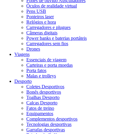
Fones de ouvido Auscultadores
Óculos de realidade virtual
Pens USB
Ponteiros laser
Relógios e hora
Carregadores e plugues
Câmeras digitais
Power banks e baterias portáteis
Carregadores sem fios
Drones
Viagens
Essenciais de viagem
Carteiras e porta moedas
Porta fatos
Malas e trolleys
Desporto
Coletes Desportivos
Bonés desportivos
Toalhas Desporto
Calças Desporto
Fatos de treino
Equipamentos
Complementos desportivos
Tecnologias desportivas
Garrafas desportivas