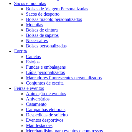
Sacos e mochilas
Bolsas de Viagem Personalizadas
Sacos de desporto
Bolsas tiracolo personalizados
Mochilas
Bolsas de cintura
Bolsas de sapatos
Necessaires
Bolsas personalizadas
Escrita
Canetas
Estojos
Fundas e embalagens
Lápis personalizados
Marcadores fluorescentes personalizados
Conjuntos de escrita
Feiras e eventos
Animação de eventos
Aniversários
Casamento
Campanhas eleitorais
Despedidas de solteiro
Eventos desportivos
Manifestações
Merchandising para eventos e congressos