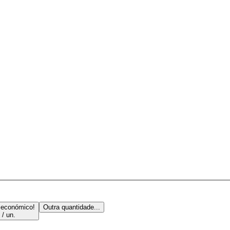
 económico!
Outra quantidade...
 / un.