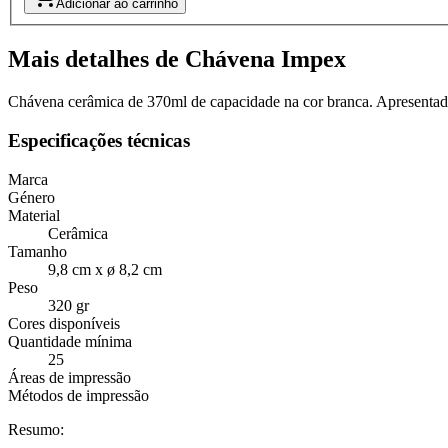
Adicionar ao carrinho
Mais detalhes de Chávena Impex
Chávena cerâmica de 370ml de capacidade na cor branca. Apresentado
Especificações técnicas
Marca
Género
Material
Cerâmica
Tamanho
9,8 cm x ø 8,2 cm
Peso
320 gr
Cores disponíveis
Quantidade mínima
25
Áreas de impressão
Métodos de impressão
Resumo: