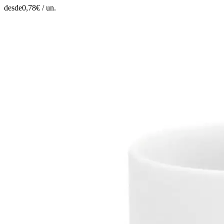
desde
0,78
€ /
un.