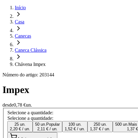
Início
Casa
Canecas
Caneca Clássica
Chávena Impex
Número do artigo: 203144
Impex
desde
0,78 €
un.
Selecione a quantidade:
Selecione a quantidade:
25 un.
50 un.
Popular
100 un.
250 un.
500 un.
Mais
2,20 € / un.
2,11 € / un.
1,52 € / un.
1,37 € / un.
1,37 €