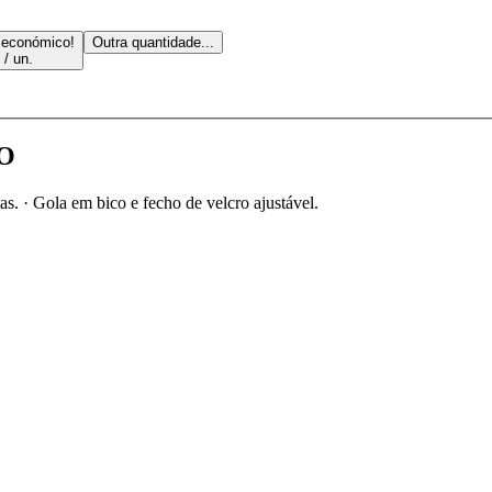
 económico!
Outra quantidade...
 / un.
IO
tas. · Gola em bico e fecho de velcro ajustável.