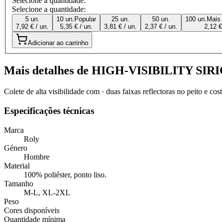
Selecione a quantidade:
Selecione a quantidade:
5 un.
10 un.
Popular
25 un.
50 un.
100 un.
Mais
7,92 € / un.
5,35 € / un.
3,81 € / un.
2,37 € / un.
2,12 €
Adicionar ao carrinho
Mais detalhes de HIGH-VISIBILITY SIR
Colete de alta visibilidade com · duas faixas reflectoras no peito e cos
Especificações técnicas
Marca
Roly
Género
Hombre
Material
100% poliéster, ponto liso.
Tamanho
M-L, XL-2XL
Peso
Cores disponíveis
Quantidade mínima