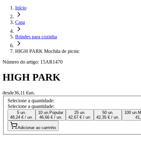
Início
Casa
Brindes para cozinha
HIGH PARK Mochila de picnic
Número do artigo: 15AR1470
HIGH PARK
desde
36,11 €
un.
Selecione a quantidade:
Selecione a quantidade:
5 un.
10 un.
Popular
25 un.
50 un.
100 un.
M
48,24 € / un.
46,66 € / un.
42,67 € / un.
42,35 € / un.
41,
Adicionar ao carrinho