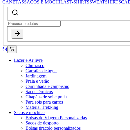
CANETAS
SACOS E MOCHILAS
T-SHIRTS
SWEATSHIRTS
CA
Lazer e Ar livre
Churrasco
Garrafas de água
Jardinagem
Praia e verão
Caminhada e campismo
Sacos térmicos
Chapéus de sol e praia
Para sois para carros
Material Trekking
Sacos e mochilas
Bolsas de Viagem Personalizadas
Sacos de desporto
Bolsas tiracolo personalizados