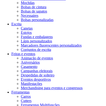
Mochilas
Bolsas de cintura
Bolsas de sapatos
Necessaires
Bolsas personalizadas
Escrita
Canetas
Estojos
Fundas e embalagens
Lápis personalizados
Marcadores fluorescentes personalizados
Conjuntos de escrita
Feiras e eventos
Animação de eventos
Aniversários
Casamento
Campanhas eleitorais
Despedidas de solteiro
Eventos desportivos
Manifestações
Merchandising para eventos e congressos
Ferramentas
Carros
Cutters
Ferramentas Multifunções