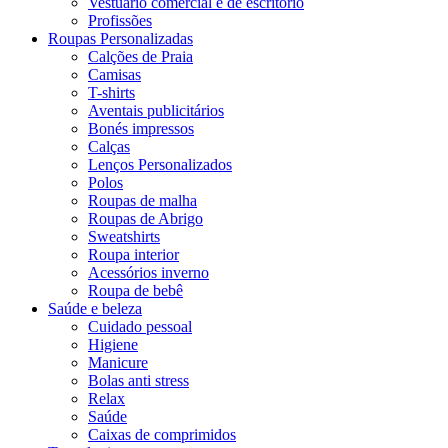
Vestuário comercial e de escritório
Profissões
Roupas Personalizadas
Calções de Praia
Camisas
T-shirts
Aventais publicitários
Bonés impressos
Calças
Lenços Personalizados
Polos
Roupas de malha
Roupas de Abrigo
Sweatshirts
Roupa interior
Acessórios inverno
Roupa de bebê
Saúde e beleza
Cuidado pessoal
Higiene
Manicure
Bolas anti stress
Relax
Saúde
Caixas de comprimidos