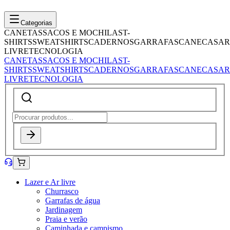
Categorias
CANETAS
SACOS E MOCHILAS
T-
SHIRTS
SWEATSHIRTS
CADERNOS
GARRAFAS
CANECAS
AR
LIVRE
TECNOLOGIA
CANETAS
SACOS E MOCHILAS
T-
SHIRTS
SWEATSHIRTS
CADERNOS
GARRAFAS
CANECAS
AR
LIVRE
TECNOLOGIA
Lazer e Ar livre
Churrasco
Garrafas de água
Jardinagem
Praia e verão
Caminhada e campismo