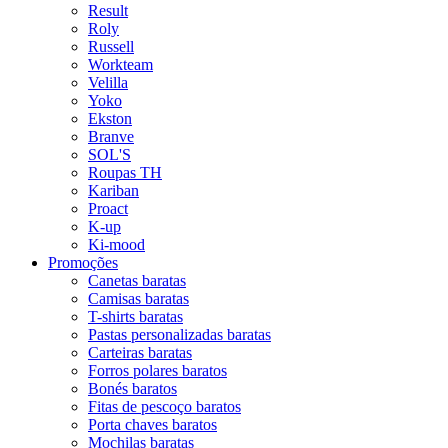
Result
Roly
Russell
Workteam
Velilla
Yoko
Ekston
Branve
SOL'S
Roupas TH
Kariban
Proact
K-up
Ki-mood
Promoções
Canetas baratas
Camisas baratas
T-shirts baratas
Pastas personalizadas baratas
Carteiras baratas
Forros polares baratos
Bonés baratos
Fitas de pescoço baratos
Porta chaves baratos
Mochilas baratas